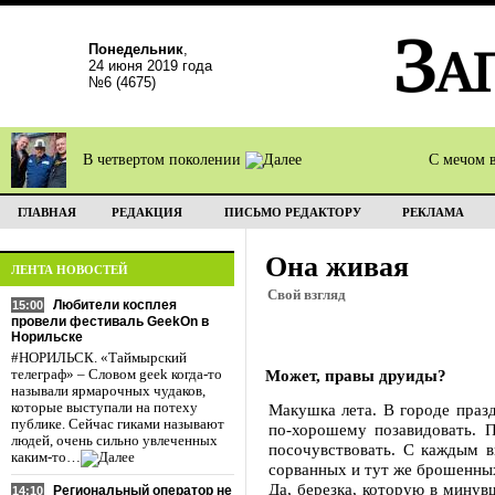
Понедельник
,
24 июня 2019 года
№6 (4675)
В четвертом поколении
С мечом 
ГЛАВНАЯ
РЕДАКЦИЯ
ПИСЬМО РЕДАКТОРУ
РЕКЛАМА
Она живая
ЛЕНТА НОВОСТЕЙ
Свой взгляд
Любители косплея
15:00
провели фестиваль GeekOn в
Норильске
#НОРИЛЬСК. «Таймырский
Может, правы друиды?
телеграф» – Словом geek когда-то
называли ярмарочных чудаков,
которые выступали на потеху
Макушка лета. В городе праз
публике. Сейчас гиками называют
по-хорошему позавидовать. П
людей, очень сильно увлеченных
посочувствовать. С каждым в
каким-то…
сорванных и тут же брошенны
Да, березка, которую в минув
Региональный оператор не
14:10