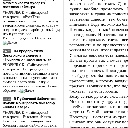
может вывезти мусор из
может за себя постоять. Да и
поселков Таймыра
лучше вообще промолчать. К
#НОРИЛЬСК. «Таймырский
загублены, и трава не подним
телеграф» – «РостТех» –
угрызений совести, тем боле
региональный оператор по вывозу
внимания? Ведь должно же быт
твердых коммунальных отходов –
Помню, когда-то мой маленьки
подало в краевой арбитражный суд
иск к управлению
расти дальше. И настоял на т
Росприроднадзора. Оператор…
вытереть кулачком слезы, вс
вспоминать и по прошествии м
жизни человека, чтобы преврат
На предприятиях
14:05
У многих народов есть поверья
Заполярного филиала
«Норникеля» зажигают елки
Нельзя просто так сломать де
#НОРИЛЬСК. «Таймырский
наделяли материнскими черта
телеграф» – По традиции на
родного человека. Приходилос
предприятиях-передовиках в день
незабудку, чтобы напомина
выполнения плана устанавливают
провестники, а потому кажду
символ Нового года – елку и
предков, верящих в то, что п
зажигают на ней гирлянды. Таким
образом…
“кохаты”, то есть любить.
Кому сейчас дело до слезливых
В Публичной библиотеке
13:25
Многих тянет в тундру отнюдь
начали монтировать выставку
и сейчас не застанешь в город
«Книга Севера»
и суеты. Домой приезжает на д
#НОРИЛЬСК. «Таймырский
Простуду – настоями из трав
телеграф» – Выставка «Книга
Севера» – завершающий этап
Считает, что они могут как под
большого межмузейного проекта
Бывший норильчанин трепетно 