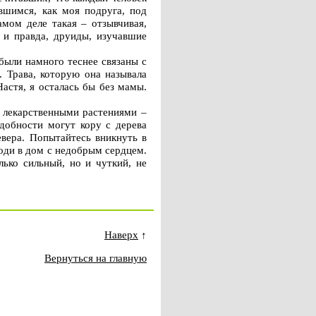
вшимся, как моя подруга, под
амом деле такая – отзывчивая,
, и правда, друиды, изучавшие
 были намного теснее связаны с
. Трава, которую она называла
Настя, я осталась бы без мамы.
, лекарственными растениями –
адобности могут кору с дерева
вера. Попытайтесь вникнуть в
ходи в дом с недобрым сердцем.
лько сильный, но и чуткий, не
Наверх
↑
Вернуться на главную