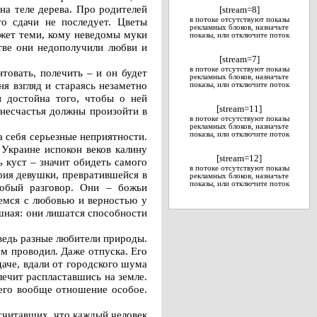
на теле дерева. Про родителей
[stream=8]
о сдачи не последует. Цветы
в потоке отсутствуют показы
рекламных блоков, назначьте
ижет теми, кому неведомы муки
показы, или отключите поток
стве они недополучили любви и
[stream=7]
в потоке отсутствуют показы
товать, полечить – и он будет
рекламных блоков, назначьте
ня взгляд и стараясь незаметно
показы, или отключите поток
и достойна того, чтобы о ней
[stream=11]
 несчастья должны произойти в
в потоке отсутствуют показы
рекламных блоков, назначьте
а себя серьезные неприятности.
показы, или отключите поток
 Украине испокон веков калину
[stream=12]
 куст – значит обидеть самого
в потоке отсутствуют показы
рия девушки, превратившейся в
рекламных блоков, назначьте
показы, или отключите поток
собый разговор. Они – божьи
щемся с любовью и верностью у
ашная: они лишатся способности
 ведь разные любители природы.
м проводил. Даже отпуска. Его
даче, вдали от городского шума
лечит распластавшись на земле.
него вообще отношение особое.
считавших, что каждый человек