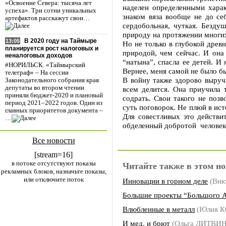
«Освоение Севера: тысяча лет
наделен определенными харак
успеха». Три сотни уникальных
знаком вяза вообще не до се
артефактов расскажут свои…
сердобольная, чуткая. Безду
природу на протяжении многих
В 2020 году на Таймыре
13:05
Но не только в глубокой древн
планируется рост налоговых и
природой, чем сейчас. И она 
неналоговых доходов
“натына”, спасла ее детей. И 
#НОРИЛЬСК. «Таймырский
Вернее, меня самой не было бы
телеграф» – На сессии
В войну также здорово выруч
Законодательного собрания края
депутаты во втором чтении
всем делится. Она приучила 
приняли бюджет-2020 и плановый
содрать. Свои такого не поз
период 2021–2022 годов. Один из
суть поговорок. Не плюй в ист
главных приоритетов документа –
Для совестливых это действи
…
обделенный добротой человек
Все новости
[stream=16]
в потоке отсутствуют показы
Читайте также в этом но
рекламных блоков, назначьте показы,
или отключите поток
Инновации в горном деле
(Вик
Большие проекты “Большого А
Влюбленные в металл
(Юлия 
И мед, и брют
(Ольга ЛИТВИ