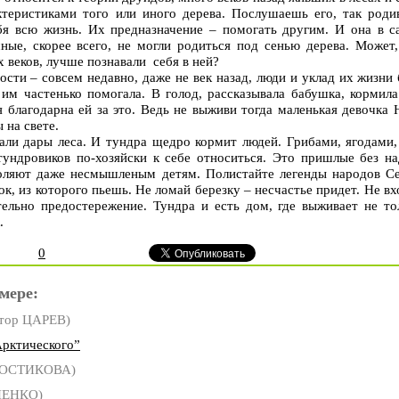
теристиками того или иного дерева. Послушаешь его, так роди
бя всю жизнь. Их предназначение – помогать другим. И она в с
шные, скорее всего, не могли родиться под сенью дерева. Может
 веков, лучше познавали себя в ней?
ости – совсем недавно, даже не век назад, люди и уклад их жизни
им частенько помогала. В голод, рассказывала бабушка, кормила
я благодарна ей за это. Ведь не выживи тогда маленькая девочка 
 на свете.
али дары леса. И тундра щедро кормит людей. Грибами, ягодами
тундровиков по-хозяйски к себе относиться. Это пришлые без н
воляют даже несмышленым детям. Полистайте легенды народов Се
ок, из которого пьешь. Не ломай березку – несчастье придет. Не в
тельно предостережение. Тундра и есть дом, где выживает не то
.
0
мере:
тор ЦАРЕВ)
рктического”
КОСТИКОВА)
НЕНКО)