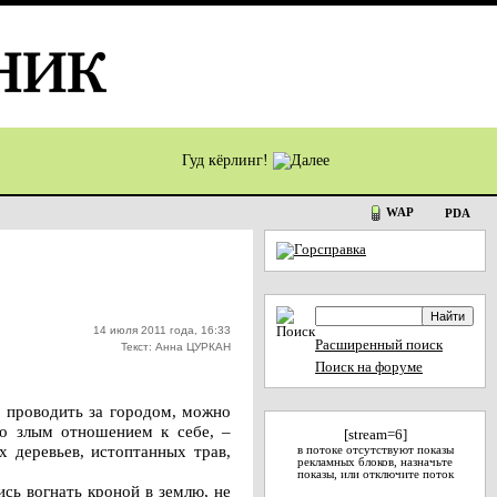
Гуд кёрлинг!
WAP
PDA
14 июля 2011 года, 16:33
Расширенный поиск
Текст: Анна ЦУРКАН
Поиск на форуме
е проводить за городом, можно
со злым отношением к себе, –
[stream=6]
 деревьев, истоптанных трав,
в потоке отсутствуют показы
рекламных блоков, назначьте
показы, или отключите поток
сь вогнать кроной в землю, не