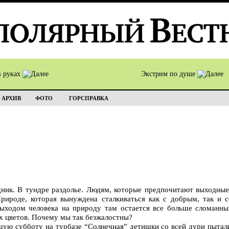
в руках
Экстрим по душе
АРХИВ
ФОТО
ГОРСПРАВКА
дник. В тундре раздолье. Людям, которые предпочитают выходны
рироде, которая вынуждена сталкиваться как с добрым, так и 
ыходом человека на природу там остается все больше сломанных
х цветов. Почему мы так безжалостны?
шую субботу на турбазе “Солнечная” детишки со всей дури пытали