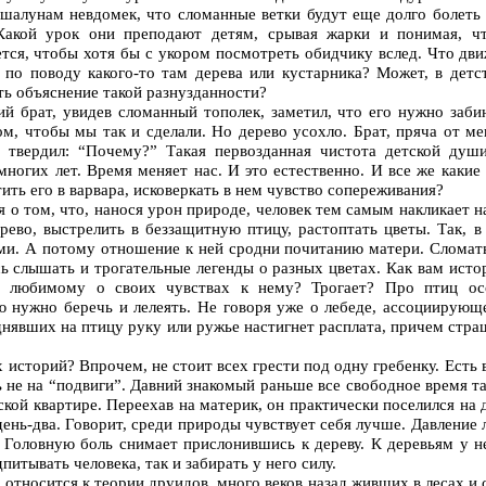
 шалунам невдомек, что сломанные ветки будут еще долго болеть 
акой урок они преподают детям, срывая жарки и понимая, чт
ется, чтобы хотя бы с укором посмотреть обидчику вслед. Что дв
е по поводу какого-то там дерева или кустарника? Может, в дет
ь объяснение такой разнузданности?
й брат, увидев сломанный тополек, заметил, что его нужно забин
ом, чтобы мы так и сделали. Но дерево усохло. Брат, пряча от ме
е твердил: “Почему?” Такая первозданная чистота детской душ
ногих лет. Время меняет нас. И это естественно. И все же какие
ить его в варвара, исковеркать в нем чувство сопереживания?
 о том, что, нанося урон природе, человек тем самым накликает н
рево, выстрелить в беззащитную птицу, растоптать цветы. Так, в
ми. А потому отношение к ней сродни почитанию матери. Сломать
ь слышать и трогательные легенды о разных цветах. Как вам исто
ть любимому о своих чувствах к нему? Трогает? Про птиц о
ю нужно беречь и лелеять. Не говоря уже о лебеде, ассоциирую
однявших на птицу руку или ружье настигнет расплата, причем стр
 историй? Впрочем, не стоит всех грести под одну гребенку. Есть
 не на “подвиги”. Давний знакомый раньше все свободное время та
ской квартире. Переехав на материк, он практически поселился на 
ень-два. Говорит, среди природы чувствует себя лучше. Давление 
. Головную боль снимает прислонившись к дереву. К деревьям у 
питывать человека, так и забирать у него силу.
относится к теории друидов, много веков назад живших в лесах и 