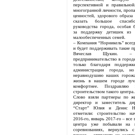
перспективной и правильной
многогранной личности, проп
ценностей, здорового образа
сказать большое спаси
руководства города, особая 
за поддержку детишек из д
малообеспеченных семей.
– Компания “Норникель” всег
и будет поддерживать такие пр
Вячеслав Щукин. – 
предпринимательство в городе
только благодаря поддержк
администрации города, н
неравнодушию наших горожа
жизнь в нашем городе лучш
комфортнее. Поздравляю
строительством такого центра.
Слово взяли партнеры по ж
директор и заместитель ди
“Старт” Юлия и Денис Ни
отметили: строительство н
2016-го, январь 2017-го – все
центра уже побывали на 
соревнованиях, вернулись 
планах – отправить на состя