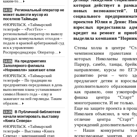
каким-то…
которая действует в рамк
Региональный оператор не
новых возможностей”. 
14:10
может вывезти мусор из
социального предпринимат
поселков Таймыра
проектов Юлия и Денис Ник
#НОРИЛЬСК. «Таймырский
взрослых предоставила ад
телеграф» – «РостТех» –
кредит на ремонт и приоб
региональный оператор по вывозу
выделила компания “Норник
твердых коммунальных отходов –
подало в краевой арбитражный суд
Стены холла в центре “Ст
иск к управлению
Росприроднадзора. Оператор…
чемпионскими грамотами пр
которых Николаевы привле
На предприятиях
14:05
Паркур, самбо, танцы, брейк
Заполярного филиала
направление, курсы по ЕГЭ
«Норникеля» зажигают елки
развитию речи – чего зд
#НОРИЛЬСК. «Таймырский
предлагают детям и взросл
телеграф» – По традиции на
предприятиях-передовиках в день
дополнительного образования
выполнения плана устанавливают
как правило, они узкопрофи
символ Нового года – елку и
фишка центра “Стар
зажигают на ней гирлянды. Таким
многогранности. И не только.
образом…
Еще на защите проекта в про
В Публичной библиотеке
13:25
Николаев объяснил, в чем бу
начали монтировать выставку
отличие центра “Старт
«Книга Севера»
учреждений дополнительного 
#НОРИЛЬСК. «Таймырский
– Наши конкуренты тож
телеграф» – Выставка «Книга
всевозможные занятия, но 
Севера» – завершающий этап