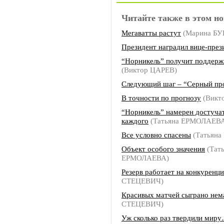
Читайте также в этом но
Мегаватты растут
(Марина Б
Президент наградил вице-през
“Норникель” получит поддерж
(Виктор ЦАРЕВ)
Следующий шаг – “Серный пр
В точности по прогнозу
(Викт
“Норникель” намерен достуча
каждого
(Татьяна ЕРМОЛАЕВ
Все условно спасены
(Татьян
Объект особого значения
(Тат
ЕРМОЛАЕВА)
Резерв работает на конкуренц
СТЕЦЕВИЧ)
Красивых матчей сыграно нем
СТЕЦЕВИЧ)
Уж сколько раз твердили мир