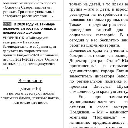
большого межмузейного проекта
только на детей, в то время к
«Освоение Севера: тысяча лет
группа – это и дети, и взро
успеха». Три сотни уникальных
реагируем на потребности на
артефактов расскажут свои…
появляются новые группы, нов
Также предусматривается
В 2020 году на Таймыре
13:05
планируется рост налоговых и
проведения занятий для 
неналоговых доходов
социальных категорий. В ч
#НОРИЛЬСК. «Таймырский
сегодня у нас бесплатно зан
телеграф» – На сессии
ребят из школы-интерната.
Законодательного собрания края
Появляется одна из учениц ц
депутаты во втором чтении
балерина лет семи, с ножниц
приняли бюджет-2020 и плановый
период 2021–2022 годов. Один из
Директор центра “Старт” Юл
главных приоритетов документа –
приглашенные на открытие
…
администрации города Евген
заместитель директора Запол
Все новости
по региональной политике и
проектам Вячеслав Щуки
[stream=16]
символическую красную ленту
в потоке отсутствуют показы
– Еще один замечател
рекламных блоков, назначьте показы,
муниципально-частного п
или отключите поток
отметил в своем выступл
Поздняков. – Мы – админист
компания “Норникель” – 
начинание, предполагающее 
деятельностью, котору