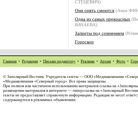
СТЕЦЕВИЧ)
Они опять смеются
(Анна ФИ
Одна из самых прекрасных
(Ва
ВАЧАЕВА)
Запреты под сомнением
(Юлия
Гороскоп
Главная
•
Редакция
•
Письмо редактору
•
Реклама
•
Архив
•
Фото
•
Гор
©
Заполярный Вестник
. Учредитель газеты — ООО «Медиакомпания «Северн
«Медиакомпания «Северный город». Все права защищены.
При полном или частичном использовании материалов ссылка на «Заполярны
размещении материалов в интернете — гиперссылка на «Заполярный Вестник
газеты не предоставляет справочную информацию. Редакция не несет ответ
содержащуюся в рекламных объявлениях.