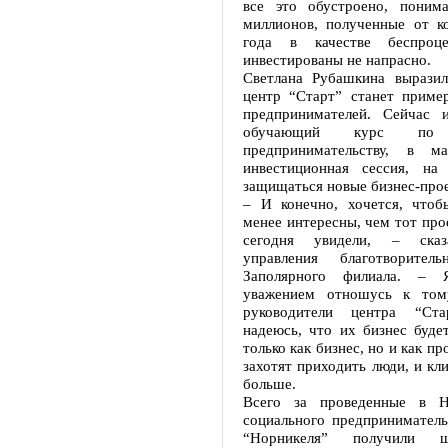
все это обустроено, поним
миллионов, полученные от к
года в качестве беспроце
инвестированы не напрасно.
Светлана Рубашкина выразил
центр “Старт” станет приме
предпринимателей. Сейчас 
обучающий курс по с
предпринимательству, в ма
инвестиционная сессия, на
защищаться новые бизнес-про
– И конечно, хочется, что
менее интересны, чем тот про
сегодня увидели, – сказ
управления благотворител
Заполярного филиала. –
уважением отношусь к тому
руководители центра “Ст
надеюсь, что их бизнес буде
только как бизнес, но и как пр
захотят приходить люди, и кли
больше.
Всего за проведенные в 
социального предприниматель
“Норникеля” получили ш