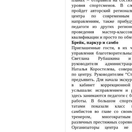
уровня спортсменов. В с
пройдет авторский регионал
центра по современным 
направлениям, также прибуд
педагоги из других регион
проведения мастер-класс
квалификации и просто по об
Брейк, паркур и самбо
Приглашенные гости, в их ч
управления благотворительн
Светлана Рубашкина и 
руководителя администра
Наталья Коростелева, совер
по центру. Руководителям “С
предъявить. Для начала экскур
в кабинет коррекционной
услышали: исправлением и 
здесь занимаются педагоги с
работы. В большом спорт
татами показали класс н
самбистов во главе со свои
тренером, многократны
различных престижных соревн
Организаторы центра не 