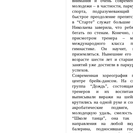
внимания и очень современ
молодежи – в частности, парк
спорта, подразумевающий
быстрое преодоление препятс
в “Старте” служат большие
Николаева заверила, что реб
бегать по стенам. Конечно, 
присмотром тренера – ма
международного класса п
гимнастике. Он научит, 
приземляться. Нынешние его 
возрасте шести лет и старше
занятий уже достигли в парку
успехов.
Современная хореография п
центре брейк-дансом. На с
группа “Дождь”, состоящ
тренеров и их воспитанн
выписывали виражи на шейн
крутились на одной руке и с
акробатические подвиги,
молодецкую удаль, смелость
“Школе танца”, она так 
направления на любой вку
балерина, подносившая го