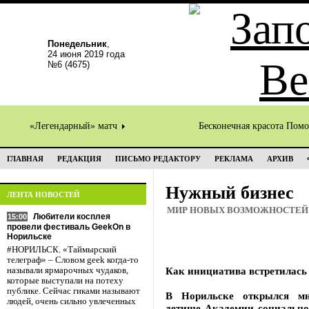
Понедельник
,
24 июня 2019 года
№6 (4675)
«Легендарный» матч
Бесконечная красота Пом
ГЛАВНАЯ
РЕДАКЦИЯ
ПИСЬМО РЕДАКТОРУ
РЕКЛАМА
АРХИВ
Нужный бизнес
ЛЕНТА НОВОСТЕЙ
МИР НОВЫХ ВОЗМОЖНОСТЕЙ
Любители косплея
15:00
провели фестиваль GeekOn в
Норильске
#НОРИЛЬСК. «Таймырский
телеграф» – Словом geek когда-то
Как инициатива встретилась
называли ярмарочных чудаков,
которые выступали на потеху
публике. Сейчас гиками называют
В Норильске открылся мн
людей, очень сильно увлеченных
детище Академии социальног