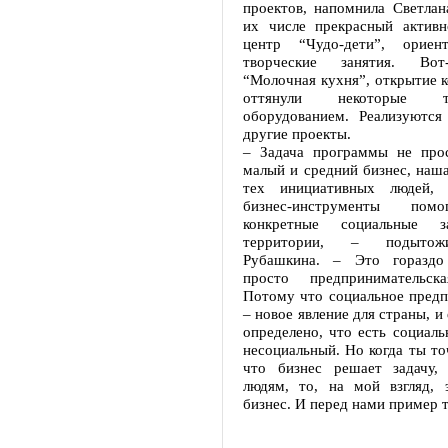
проектов, напомнила Светлан
их числе прекрасный актив
центр “Чудо-дети”, ориен
творческие занятия. Вот
“Молочная кухня”, открытие 
оттянули некоторые 
оборудованием. Реализуютс
другие проекты.
– Задача программы не про
малый и средний бизнес, наша
тех инициативных людей, 
бизнес-инструменты пом
конкретные социальные з
территории, – подытож
Рубашкина. – Это гораздо
просто предпринимательска
Потому что социальное предп
– новое явление для страны, и
определено, что есть социаль
несоциальный. Но когда ты т
что бизнес решает задачу,
людям, то, на мой взгляд, 
бизнес. И перед нами пример т