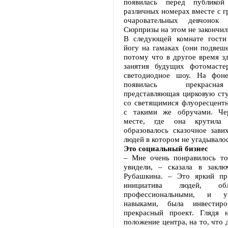
появилась перед публикой
различных номерах вместе с г
очаровательных девчонок
Сюрпризы на этом не закончил
В следующей комнате гости
йогу на гамаках (они подвеш
потому что в другое время з
занятия будущих фотомасте
светодиодное шоу. На фоне
появилась прекрасна
представляющая цирковую сту
со светящимися флуоресцент
с такими же обручами. Че
месте, где она крутила 
образовалось сказочное зави
людей в котором не угадывалос
Это социальный бизнес
– Мне очень понравилось то
увидели, – сказала в заклю
Рубашкина. – Это яркий пр
инициатива людей, о
профессиональными, и уп
навыками, была инвестир
прекрасный проект. Глядя 
положение центра, на то, что 