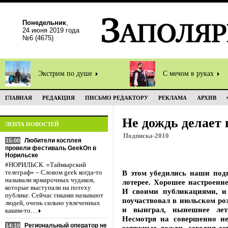
Понедельник
,
24 июня 2019 года
№6 (4675)
Экстрим по душе
С мечом в руках
ГЛАВНАЯ
РЕДАКЦИЯ
ПИСЬМО РЕДАКТОРУ
РЕКЛАМА
АРХИВ
Не дождь делает 
ЛЕНТА НОВОСТЕЙ
Подписка-2010
Любители косплея
15:00
провели фестиваль GeekOn в
Норильске
#НОРИЛЬСК. «Таймырский
В этом убедились наши под
телеграф» – Словом geek когда-то
называли ярмарочных чудаков,
лотерее. Хорошее настроени
которые выступали на потеху
И своими публикациями, и 
публике. Сейчас гиками называют
поучаствовал в июльском ро
людей, очень сильно увлеченных
и выиграл, нынешнее лет
каким-то…
Несмотря на совершенно не
Региональный оператор не
14:10
затяжные дожди, сегодня ес