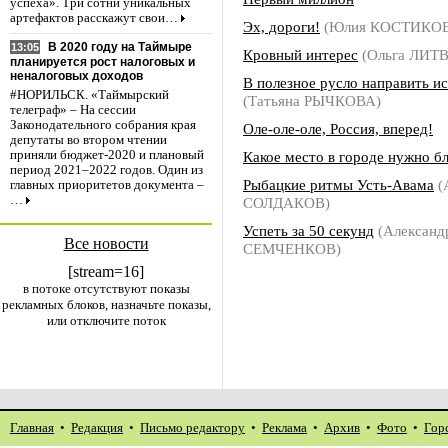
успеха». Три сотни уникальных
артефактов расскажут свои…
Эх, дороги!
(Юлия КОСТИКО
В 2020 году на Таймыре
13:05
Кровный интерес
(Ольга ЛИТ
планируется рост налоговых и
неналоговых доходов
В полезное русло направить и
#НОРИЛЬСК. «Таймырский
(Татьяна РЫЧКОВА)
телеграф» – На сессии
Законодательного собрания края
Оле-оле-оле, Россия, вперед!
депутаты во втором чтении
Какое место в городе нужно б
приняли бюджет-2020 и плановый
период 2021–2022 годов. Один из
Рыбацкие ритмы Усть-Авама
(
главных приоритетов документа –
…
СОЛДАКОВ)
Успеть за 50 секунд
(Александ
Все новости
СЕМЧЕНКОВ)
[stream=16]
в потоке отсутствуют показы
рекламных блоков, назначьте показы,
или отключите поток
Главная
•
Редакция
•
Письмо редактору
•
Реклама
•
Архив
•
Фото
•
Гор