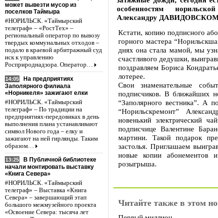
может вывезти мусор из
особенностям норильск
поселков Таймыра
Александру ДАВИДОВСКОМ
#НОРИЛЬСК. «Таймырский
телеграф» – «РостТех» –
Кстати, копию подписного або
региональный оператор по вывозу
горного мастера “Норильскшах
твердых коммунальных отходов –
днях она стала мамой, мы узн
подало в краевой арбитражный суд
иск к управлению
счастливого дедушки, выиграв
Росприроднадзора. Оператор…
поздравляем Бориса Кондратье
лотерее.
На предприятиях
14:05
Свои знаменательные соб
Заполярного филиала
«Норникеля» зажигают елки
подписчиков. В ближайших н
“Заполярного вестника”. А 
#НОРИЛЬСК. «Таймырский
телеграф» – По традиции на
“Норильскремонт” Алексан
предприятиях-передовиках в день
новенький электрический ча
выполнения плана устанавливают
подписчице Валентине Баран
символ Нового года – елку и
мартини. Такой подарок пр
зажигают на ней гирлянды. Таким
застолья. Приглашаем выигра
образом…
новые копии абонементов и
В Публичной библиотеке
13:25
розыгрыша.
начали монтировать выставку
«Книга Севера»
#НОРИЛЬСК. «Таймырский
телеграф» – Выставка «Книга
Севера» – завершающий этап
Читайте также в этом но
большого межмузейного проекта
«Освоение Севера: тысяча лет
Первый миллион