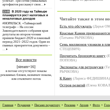
успеха». Три сотни уникальных
артефактов расскажут свои…
В 2020 году на Таймыре
13:05
планируется рост налоговых и
Читайте также в этом но
неналоговых доходов
#НОРИЛЬСК. «Таймырский
Есть что обсуждать
(Дарья О
телеграф» – На сессии
Законодательного собрания края
Красные Камни превращаются 
депутаты во втором чтении
(Татьяна РЫЧКОВА)
приняли бюджет-2020 и плановый
период 2021–2022 годов. Один из
Семь миллионов уложили в пл
главных приоритетов документа –
СТЕЦЕВИЧ)
…
Прочитать бронзовую книгу
(Е
Все новости
ПОПОВА)
[stream=16]
Экспонаты для ретромузея
(Та
в потоке отсутствуют показы
РЫЧКОВА)
рекламных блоков, назначьте показы,
К Киму
(Лариса ФЕДИШИНА)
или отключите поток
Остров религий
(Елена КОВА
Главная
•
Редакция
•
Письмо редактору
•
Реклама
•
Архив
•
Фото
•
Гор