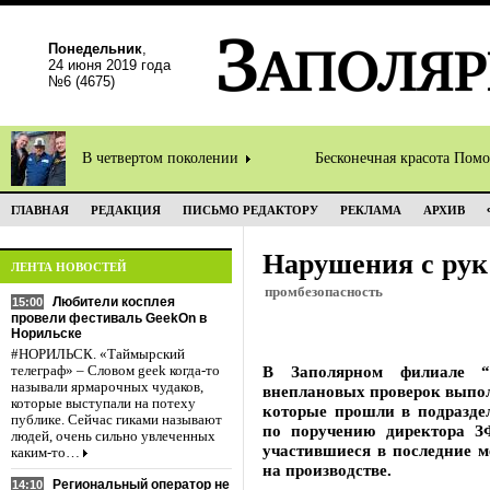
Понедельник
,
24 июня 2019 года
№6 (4675)
В четвертом поколении
Бесконечная красота Пом
ГЛАВНАЯ
РЕДАКЦИЯ
ПИСЬМО РЕДАКТОРУ
РЕКЛАМА
АРХИВ
Нарушения с рук
ЛЕНТА НОВОСТЕЙ
промбезопасность
Любители косплея
15:00
провели фестиваль GeekOn в
Норильске
#НОРИЛЬСК. «Таймырский
В Заполярном филиале “
телеграф» – Словом geek когда-то
называли ярмарочных чудаков,
внеплановых проверок выпол
которые выступали на потеху
которые прошли в подразде
публике. Сейчас гиками называют
по поручению директора З
людей, очень сильно увлеченных
участившиеся в последние м
каким-то…
на производстве.
Региональный оператор не
14:10