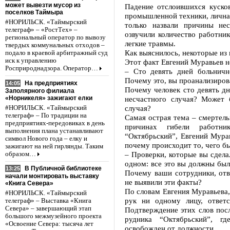
может вывезти мусор из
Падение отслоившихся куско
поселков Таймыра
промышленной техники, личная
#НОРИЛЬСК. «Таймырский
только назвали причины не
телеграф» – «РостТех» –
озвучили количество работни
региональный оператор по вывозу
легкие травмы.
твердых коммунальных отходов –
Как выяснилось, некоторые из 
подало в краевой арбитражный суд
иск к управлению
Этот факт Евгений Муравьев н
Росприроднадзора. Оператор…
– Сто девять дней больничн
Почему это, вы проанализиров
На предприятиях
14:05
Почему человек сто девять дн
Заполярного филиала
«Норникеля» зажигают елки
несчастного случая? Может 
случая?
#НОРИЛЬСК. «Таймырский
телеграф» – По традиции на
Самая острая тема – смертел
предприятиях-передовиках в день
причинах гибели работни
выполнения плана устанавливают
“Октябрьский”, Евгений Мура
символ Нового года – елку и
почему происходит то, чего б
зажигают на ней гирлянды. Таким
– Проверки, которые вы сдела
образом…
одном: все это вы должны был
В Публичной библиотеке
13:25
Почему ваши сотрудники, отв
начали монтировать выставку
не выявили эти факты?
«Книга Севера»
По словам Евгения Муравьева,
#НОРИЛЬСК. «Таймырский
рук ни одному лицу, ответ
телеграф» – Выставка «Книга
Севера» – завершающий этап
Подтверждение этих слов посл
большого межмузейного проекта
рудника “Октябрьский”, г
«Освоение Севера: тысяча лет
освобожден от должности.