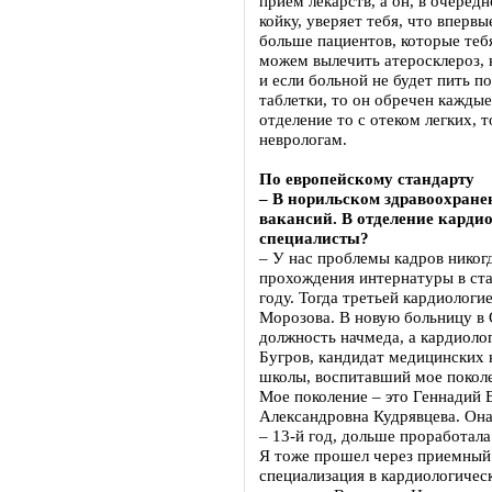
прием лекарств, а он, в очеред
койку, уверяет тебя, что вперв
больше пациентов, которые теб
можем вылечить атеросклероз, 
и если больной не будет пить 
таблетки, то он обречен каждые
отделение то с отеком легких, т
неврологам.
По европейскому стандарту
– В норильском здравоохране
вакансий. В отделение карди
специалисты?
– У нас проблемы кадров никогд
прохождения интернатуры в ст
году. Тогда третьей кардиологи
Морозова. В новую больницу в 
должность начмеда, а кардиоло
Бугров, кандидат медицинских 
школы, воспитавший мое поколе
Мое поколение – это Геннадий 
Александровна Кудрявцева. Она
– 13-й год, дольше проработала
Я тоже прошел через приемный
специализация в кардиологичес