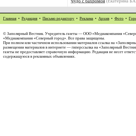
Чудо с бахромой
(Екатерина Б
Главная
•
Редакция
•
Письмо редактору
•
Реклама
•
Архив
•
Фото
•
Гор
©
Заполярный Вестник
. Учредитель газеты — ООО «Медиакомпания «Северн
«Медиакомпания «Северный город». Все права защищены.
При полном или частичном использовании материалов ссылка на «Заполярны
размещении материалов в интернете — гиперссылка на «Заполярный Вестник
газеты не предоставляет справочную информацию. Редакция не несет ответ
содержащуюся в рекламных объявлениях.