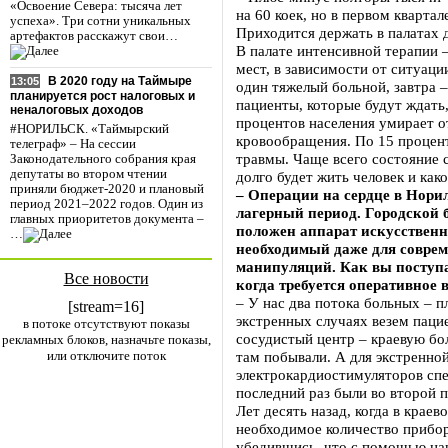
«Освоение Севера: тысяча лет
на 60 коек, но в первом квартал
успеха». Три сотни уникальных
Приходится держать в палатах 
артефактов расскажут свои…
В палате интенсивной терапии 
мест, в зависимости от ситуац
В 2020 году на Таймыре
13:05
один тяжелый больной, завтра – 
планируется рост налоговых и
пациенты, которые будут ждать,
неналоговых доходов
процентов населения умирает о
#НОРИЛЬСК. «Таймырский
кровообращения. По 15 процент
телеграф» – На сессии
травмы. Чаще всего состояние с
Законодательного собрания края
депутаты во втором чтении
долго будет жить человек и како
приняли бюджет-2020 и плановый
– Операции на сердце в Норил
период 2021–2022 годов. Один из
лагерный период. Городской б
главных приоритетов документа –
положен аппарат искусствен
…
необходимый даже для совре
манипуляций. Как вы поступа
Все новости
когда требуется оперативное
– У нас два потока больных – п
[stream=16]
экстренных случаях везем паци
в потоке отсутствуют показы
сосудистый центр – краевую бол
рекламных блоков, назначьте показы,
или отключите поток
там побывали. А для экстренно
электрокардиостимуляторов спе
последний раз были во второй 
Лет десять назад, когда в крае
необходимое количество прибор
убедившись, что с помощью на