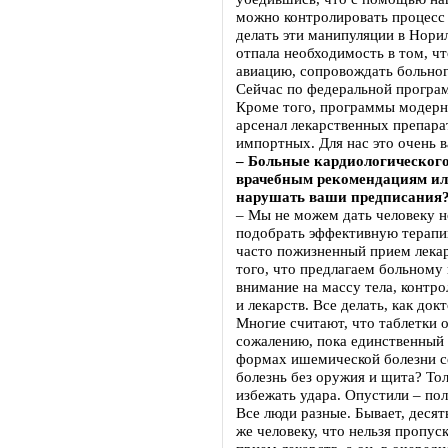
можно контролировать процесс 
делать эти манипуляции в Норил
отпала необходимость в том, ч
авиацию, сопровождать больног
Сейчас по федеральной програ
Кроме того, программы модерн
арсенал лекарственных препарат
импортных. Для нас это очень 
– Больные кардиологическог
врачебным рекомендациям или
нарушать ваши предписания
– Мы не можем дать человеку н
подобрать эффективную терапи
часто пожизненный прием лекар
того, что предлагаем больному
внимание на массу тела, контр
и лекарств. Все делать, как док
Многие считают, что таблетки о
сожалению, пока единственный
формах ишемической болезни с
болезнь без оружия и щита? То
избежать удара. Опустили – пол
Все люди разные. Бывает, деся
же человеку, что нельзя пропус