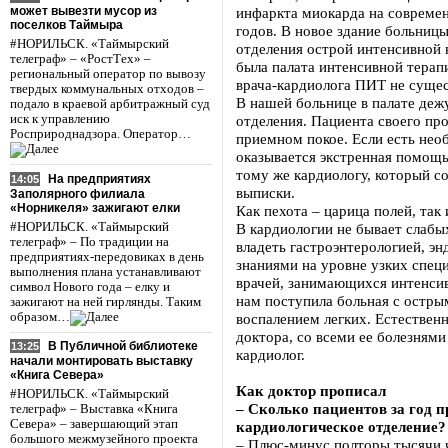
может вывезти мусор из
инфаркта миокарда на современ
поселков Таймыра
годов. В новое здание больницы
#НОРИЛЬСК. «Таймырский
отделения острой интенсивной к
телеграф» – «РостТех» –
была палата интенсивной терап
региональный оператор по вывозу
врача-кардиолога ПИТ не сущес
твердых коммунальных отходов –
В нашей больнице в палате деж
подало в краевой арбитражный суд
иск к управлению
отделения. Пациента своего пр
Росприроднадзора. Оператор…
приемном покое. Если есть нео
оказывается экстренная помощь,
тому же кардиологу, который с
На предприятиях
14:05
выписки.
Заполярного филиала
«Норникеля» зажигают елки
Как пехота – царица полей, так
#НОРИЛЬСК. «Таймырский
В кардиологии не бывает слабы
телеграф» – По традиции на
владеть гастроэнтерологией, э
предприятиях-передовиках в день
знаниями на уровне узких специ
выполнения плана устанавливают
врачей, занимающихся интенсив
символ Нового года – елку и
нам поступила больная с остры
зажигают на ней гирлянды. Таким
образом…
воспалением легких. Естественн
доктора, со всеми ее болезням
В Публичной библиотеке
13:25
кардиолог.
начали монтировать выставку
«Книга Севера»
Как доктор прописал
#НОРИЛЬСК. «Таймырский
– Сколько пациентов за год п
телеграф» – Выставка «Книга
Севера» – завершающий этап
кардиологическое отделение?
большого межмузейного проекта
– Плюс-минус полторы тысячи 