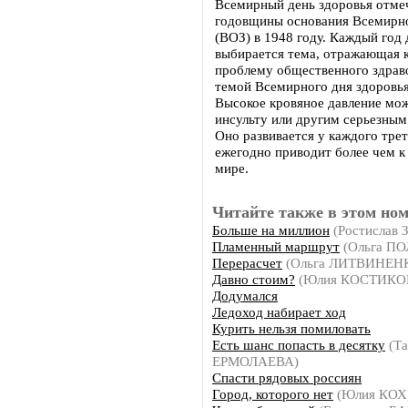
Всемирный день здоровья отмеч
годовщины основания Всемирно
(ВОЗ) в 1948 году. Каждый год
выбирается тема, отражающая 
проблему общественного здраво
темой Всемирного дня здоровья
Высокое кровяное давление мож
инсульту или другим серьезным
Оно развивается у каждого трет
ежегодно приводит более чем к
мире.
Читайте также в этом ном
Больше на миллион
(Ростислав
Пламенный маршрут
(Ольга П
Перерасчет
(Ольга ЛИТВИНЕН
Давно стоим?
(Юлия КОСТИКО
Додумался
Ледоход набирает ход
Курить нельзя помиловать
Есть шанс попасть в десятку
(Та
ЕРМОЛАЕВА)
Спасти рядовых россиян
Город, которого нет
(Юлия КОХ