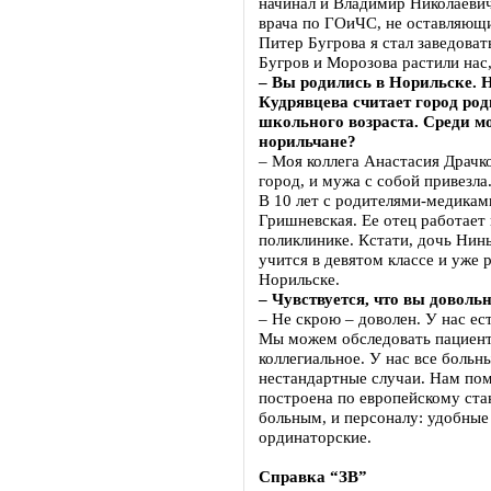
начинал и Владимир Николаевич
врача по ГОиЧС, не оставляющи
Питер Бугрова я стал заведоват
Бугров и Морозова растили нас,
– Вы родились в Норильске. 
Кудрявцева считает город род
школьного возраста. Среди м
норильчане?
– Моя коллега Анастасия Драчко
город, и мужа с собой привезла
В 10 лет с родителями-медикам
Гришневская. Ее отец работает 
поликлинике. Кстати, дочь Ни
учится в девятом классе и уже 
Норильске.
– Чувствуется, что вы доволь
– Не скрою – доволен. У нас ес
Мы можем обследовать пациент
коллегиальное. У нас все больн
нестандартные случаи. Нам пом
построена по европейскому ста
больным, и персоналу: удобные
ординаторские.
Справка “ЗВ”