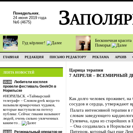
Понедельник
,
24 июня 2019 года
№6 (4675)
Бесконечная красота
Гуд кёрлинг!
Поморья
ГЛАВНАЯ
РЕДАКЦИЯ
ПИСЬМО РЕДАКТОРУ
РЕКЛАМА
АРХИВ
Царица терапии
ЛЕНТА НОВОСТЕЙ
7 АПРЕЛЯ – ВСЕМИРНЫЙ Д
Любители косплея
15:00
провели фестиваль GeekOn в
Норильске
#НОРИЛЬСК. «Таймырский
Как долго человек проживет, на 
телеграф» – Словом geek когда-то
сосудов и сердца, утверждают в
называли ярмарочных чудаков,
которые выступали на потеху
Палата интенсивной терапии в 
публике. Сейчас гиками называют
словам заведующего кардиолог
людей, очень сильно увлеченных
Гулевича, одна из старейших в 
каким-то…
– Она создавалась в Норильске 
Питером, который был еще Лен
Региональный оператор не
14:10