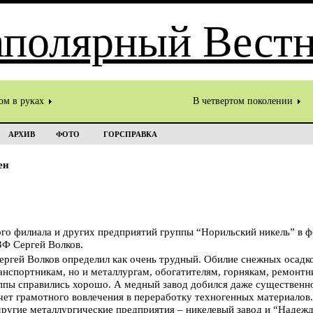
ом в руках
В четвертом поколении
АРХИВ
ФОТО
ГОРСПРАВКА
ен
го филиала и других предприятий группы “Норильский никель” в ф
ЗФ Сергей Волков.
ергей Волков определил как очень трудный. Обилие снежных осадко
ранспортникам, но и металлургам, обогатителям, горнякам, ремонтн
ппы справились хорошо. А медный завод добился даже существенн
счет грамотного вовлечения в переработку техногенных материалов.
другие металлургические предприятия – никелевый завод и “Надеж