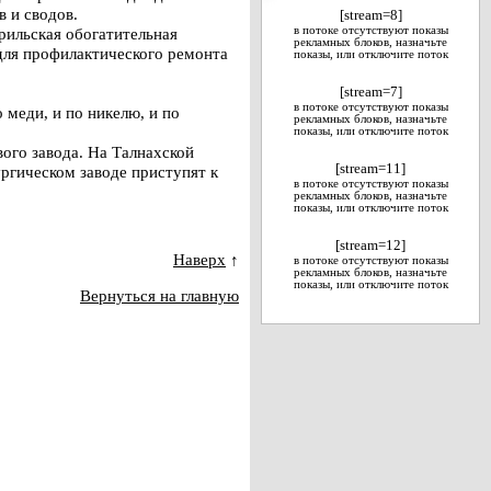
в и сводов.
[stream=8]
рильская обогатительная
в потоке отсутствуют показы
рекламных блоков, назначьте
для профилактического ремонта
показы, или отключите поток
[stream=7]
в потоке отсутствуют показы
меди, и по никелю, и по
рекламных блоков, назначьте
показы, или отключите поток
ого завода. На Талнахской
[stream=11]
ргическом заводе приступят к
в потоке отсутствуют показы
рекламных блоков, назначьте
показы, или отключите поток
[stream=12]
Наверх
↑
в потоке отсутствуют показы
рекламных блоков, назначьте
показы, или отключите поток
Вернуться на главную