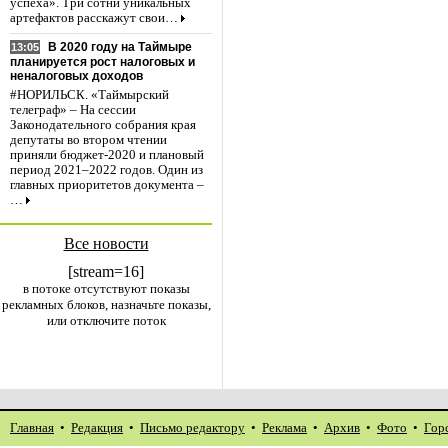
успеха». Три сотни уникальных
артефактов расскажут свои…
В 2020 году на Таймыре
13:05
планируется рост налоговых и
неналоговых доходов
#НОРИЛЬСК. «Таймырский
телеграф» – На сессии
Законодательного собрания края
депутаты во втором чтении
приняли бюджет-2020 и плановый
период 2021–2022 годов. Один из
главных приоритетов документа –
…
Все новости
[stream=16]
в потоке отсутствуют показы
рекламных блоков, назначьте показы,
или отключите поток
Главная
•
Редакция
•
Письмо редактору
•
Реклама
•
Архив
•
Фото
•
Гор