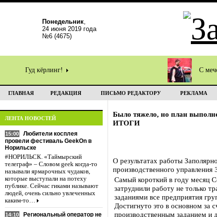
Понедельник
,
24 июня 2019 года
№6 (4675)
Гуд кёрлинг!
С меч
ГЛАВНАЯ
РЕДАКЦИЯ
ПИСЬМО РЕДАКТОРУ
РЕКЛАМА
Было тяжело, но план выполн
ЛЕНТА НОВОСТЕЙ
ИТОГИ
Любители косплея
15:00
провели фестиваль GeekOn в
Норильске
#НОРИЛЬСК. «Таймырский
О результатах работы Заполярно
телеграф» – Словом geek когда-то
производственного управления 
называли ярмарочных чудаков,
которые выступали на потеху
Самый короткий в году месяц С
публике. Сейчас гиками называют
затруднили работу не только т
людей, очень сильно увлеченных
заданиями все предприятия гру
каким-то…
Достигнуто это в основном за 
производственным заданием и 
Региональный оператор не
14:10