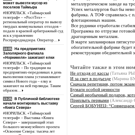
может вывезти мусор из
металлургическом заводе на тро
поселков Таймыра
Успех металлургов был бы нево
#НОРИЛЬСК. «Таймырский
фабрика. А ТОФ справилась с п
телеграф» – «РостТех» –
флотационных машин.
региональный оператор по вывозу
Все рудники отработали стабил
твердых коммунальных отходов –
Программа по отгрузке готовой
подало в краевой арбитражный суд
иск к управлению
драгоценным металлам.
Росприроднадзора. Оператор…
В марте запланирован пятисуто
обогатительной фабрике будет 
На предприятиях
14:05
реконструкции обеднительной 
Заполярного филиала
«Норникеля» зажигают елки
#НОРИЛЬСК. «Таймырский
Читайте также в этом ном
телеграф» – По традиции на
предприятиях-передовиках в день
Не отходя от кассы
(Татьяна Р
выполнения плана устанавливают
И за свет в подъезде
(Марина 
символ Нового года – елку и
Сначала репетиция, потом экзам
зажигают на ней гирлянды. Таким
Бумаги особой ценности
образом…
Самый необычный подарок, кот
В Публичной библиотеке
13:25
Приплыть первыми
(Александр
начали монтировать выставку
Сергей БОБУНЕЦ: “Совмещаем 
«Книга Севера»
#НОРИЛЬСК. «Таймырский
телеграф» – Выставка «Книга
Севера» – завершающий этап
большого межмузейного проекта
«Освоение Севера: тысяча лет