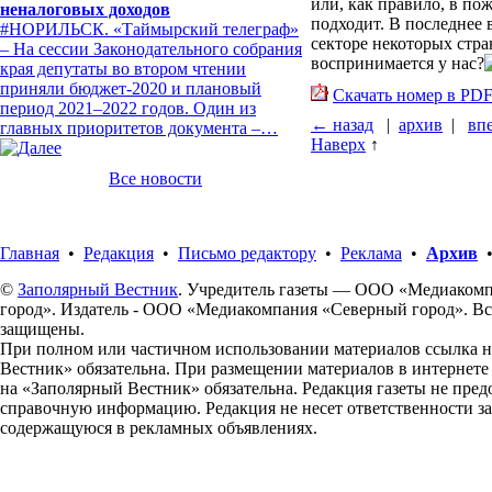
или, как правило, в по
неналоговых доходов
подходит. В последнее
#НОРИЛЬСК. «Таймырский телеграф»
секторе некоторых стр
– На сессии Законодательного собрания
воспринимается у нас?
края депутаты во втором чтении
приняли бюджет-2020 и плановый
Скачать номер в PD
период 2021–2022 годов. Один из
← назад
|
архив
|
вп
главных приоритетов документа –…
Наверх
↑
Все новости
Главная
•
Редакция
•
Письмо редактору
•
Реклама
•
Архив
©
Заполярный Вестник
. Учредитель газеты — ООО «Медиаком
город». Издатель - ООО «Медиакомпания «Северный город». Вс
защищены.
При полном или частичном использовании материалов ссылка 
Вестник» обязательна. При размещении материалов в интернет
на «Заполярный Вестник» обязательна. Редакция газеты не пред
справочную информацию. Редакция не несет ответственности з
содержащуюся в рекламных объявлениях.