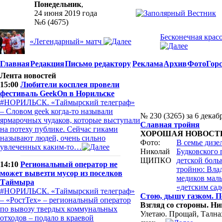
Понедельник
,
24 июня 2019 года
№6 (4675)
Бесконечная крас
«Легендарный» матч
Главная
Редакция
Письмо редактору
Реклама
Архив
Фото
Гор
Лента новостей
15:00
Любители косплея провели
фестиваль GeekOn в Норильске
#НОРИЛЬСК. «Таймырский телеграф»
– Словом geek когда-то называли
№ 230 (3265) за 6 декаб
ярмарочных чудаков, которые выступали
Славная тройня
на потеху публике. Сейчас гиками
ХОРОШАЯ НОВОСТ
называют людей, очень сильно
Фото:
В семье диз
увлеченных каким-то…
Николай
Будковского 
ЩИПКО
детской боль
14:10
Региональный оператор не
тройню: Влад
может вывезти мусор из поселков
медиков малы
Таймыра
«детским сад
#НОРИЛЬСК. «Таймырский телеграф»
Стою, дышу газком. П
– «РостТех» – региональный оператор
Взгляд со стороны. 
по вывозу твердых коммунальных
Улетаю. Прощай, Талнах
отходов – подало в краевой