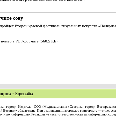
чите сову
 пройдет Второй краевой фестиваль визуальных искусств «Полярная
ь номер в PDF-формате
(560.5 Kb)
справка
•
Карта сайта
ый город». Издатель - ООО «Медиакомпания «Северный город». Все права з
й Вестник» обязательна. При размещении материалов в интернете — гиперссы
авочную информацию. Редакция не несет ответственности за информацию, сод