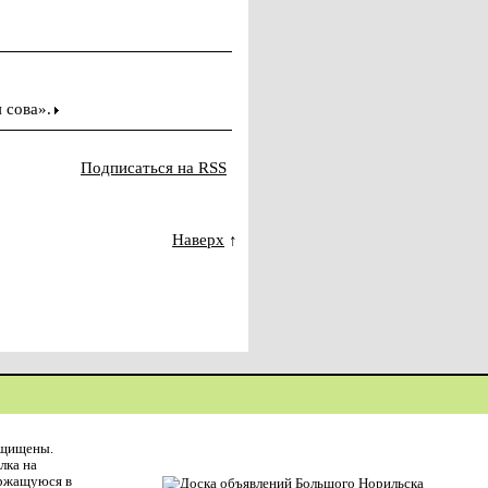
 сова».
Подписаться на RSS
Наверх
↑
ащищены.
лка на
ержащуюся в