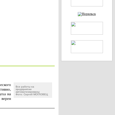
еского
Все работы на
тивно,
предприятии
автоматизированы
цеха на
Фото: Сергей МОГЛОВЕЦ
 верен