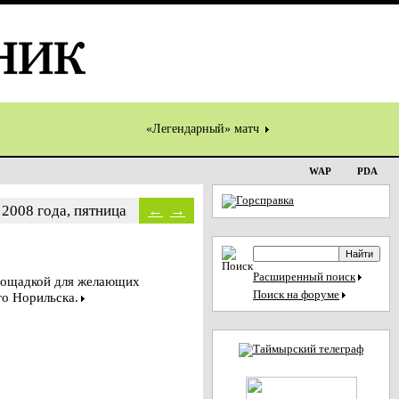
«Легендарный» матч
WAP
PDA
 2008 года, пятница
←
→
Расширенный поиск
площадкой для желающих
Поиск на форуме
го Норильска.