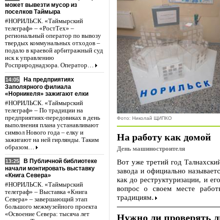
может вывезти мусор из
поселков Таймыра
#НОРИЛЬСК. «Таймырский
телеграф» – «РостТех» –
региональный оператор по вывозу
твердых коммунальных отходов –
подало в краевой арбитражный суд
иск к управлению
Росприроднадзора. Оператор…
На предприятиях
14:05
Заполярного филиала
«Норникеля» зажигают елки
#НОРИЛЬСК. «Таймырский
телеграф» – По традиции на
предприятиях-передовиках в день
Фото: Николай ЩИПКО
выполнения плана устанавливают
символ Нового года – елку и
На работу как домой
зажигают на ней гирлянды. Таким
образом…
День машиностроителя
Вот уже третий год Талнахски
В Публичной библиотеке
13:25
начали монтировать выставку
завода и официально называет
«Книга Севера»
как до реструктуризации, и ег
#НОРИЛЬСК. «Таймырский
вопрос о своем месте работ
телеграф» – Выставка «Книга
традициям.
Севера» – завершающий этап
большого межмузейного проекта
«Освоение Севера: тысяча лет
Нужно ли проверять лю