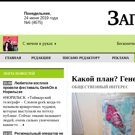
Понедельник
,
24 июня 2019 года
№6 (4675)
С мечом в руках
Бесконеч
ГЛАВНАЯ
РЕДАКЦИЯ
ПИСЬМО РЕДАКТОРУ
РЕКЛАМА
ЛЕНТА НОВОСТЕЙ
Какой план? Ген
Любители косплея
15:00
ОБЩЕСТВЕННЫЙ ИНТЕРЕС
провели фестиваль GeekOn в
Норильске
#НОРИЛЬСК. «Таймырский
телеграф» – Словом geek когда-то
называли ярмарочных чудаков,
которые выступали на потеху
публике. Сейчас гиками называют
людей, очень сильно увлеченных
каким-то…
Региональный оператор не
14:10