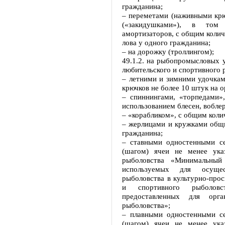
гражданина;
– переметами (наживными кр
(«закидушками»), в том
амортизаторов, с общим колич
лова у одного гражданина;
– на дорожку (троллингом);
49.1.2. на рыбопромысловых у
любительского и спортивного 
– летними и зимними удочка
крючков не более 10 штук на о
– спиннингами, «торпедами»
использованием блесен, вобле
– «корабликом», с общим коли
– жерлицами и кружками общи
гражданина;
– ставными одностенными с
(шагом) ячеи не менее ук
рыболовства «Минимальный
используемых для осущес
рыболовства в культурно-прос
и спортивного рыболовс
предоставленных для орга
рыболовства»;
– плавными одностенными с
(шагом) ячеи не менее ук