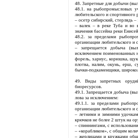
48. Запретные для добычи (вы
48.1. на рыбопромысловых уч
любительского и спортивного 
– осетр сибирский, стерлядь –
– валек – в реке Туба и во 
значения бассейна реки Енисей
48.2. за пределами рыбопро
организации любительского и 
– запрещается добыча (выл
исключением поименованных 
форель, хариус, корюшка, щука,
плотва, налим, окунь, ерш, с
бычки-подкаменщики, широколо
49. Виды запретных оруди
биоресурсов.
49.1. Запрещается добыча (в
лова за исключением:
49.1.1. за пределами рыбопр
организации любительского и 
– летними и зимними удочка
крючков не более 2 штук на ор
– спиннингами, с использовани
– «корабликом», с общим коли
– жерлицами и кружками общ