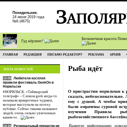
Понедельник
,
24 июня 2019 года
№6 (4675)
Бесконечная красота Пом
Гуд кёрлинг!
ГЛАВНАЯ
РЕДАКЦИЯ
ПИСЬМО РЕДАКТОРУ
РЕКЛАМА
АРХИВ
Рыба идёт
ЛЕНТА НОВОСТЕЙ
Любители косплея
15:00
провели фестиваль GeekOn в
Норильске
О пристрастии норильчан к 
#НОРИЛЬСК. «Таймырский
сказать, небезосновательно. 
телеграф» – Словом geek когда-то
называли ярмарочных чудаков,
ему с душой. А чтобы при
которые выступали на потеху
были омрачены суровой встр
публике. Сейчас гиками называют
изучения Правила рыбо
людей, очень сильно увлеченных
рыбохозяйственного бассейна
каким-то…
Важную информацию доводи
Региональный оператор не
14:10