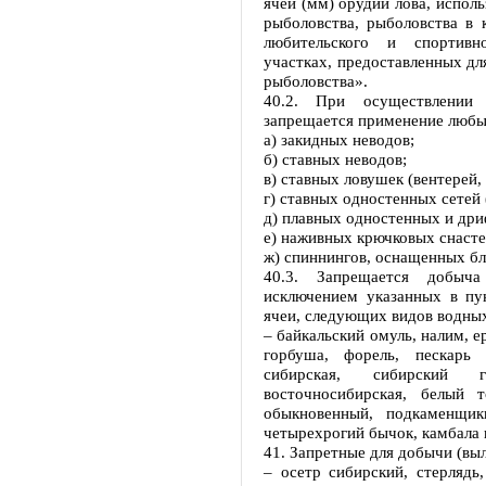
ячеи (мм) орудий лова, испо
рыболовства, рыболовства в к
любительского и спортив
участках, предоставленных дл
рыболовства».
40.2. При осуществлении
запрещается применение любых
а) закидных неводов;
б) ставных неводов;
в) ставных ловушек (вентерей,
г) ставных одностенных сетей 
д) плавных одностенных и др
е) наживных крючковых снастей
ж) спиннингов, оснащенных бл
40.3. Запрещается добыч
исключением указанных в пун
ячеи, следующих видов водны
– байкальский омуль, налим, е
горбуша, форель, пескарь 
сибирская, сибирский 
восточносибирская, белый т
обыкновенный, подкаменщик
четырехрогий бычок, камбала 
41. Запретные для добычи (вы
– осетр сибирский, стерлядь,