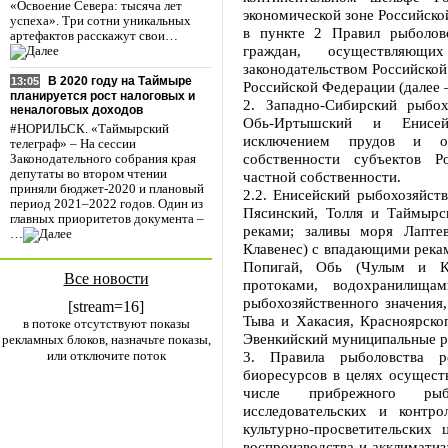
«Освоение Севера: тысяча лет
экономической зоне Российско
успеха». Три сотни уникальных
в пункте 2 Правил рыболов
артефактов расскажут свои…
граждан, осуществляющ
законодательством Российско
В 2020 году на Таймыре
13:05
Российской Федерации (далее –
планируется рост налоговых и
2. Западно-Сибирский рыбох
неналоговых доходов
Обь-Иртышский и Енисей
#НОРИЛЬСК. «Таймырский
исключением прудов и об
телеграф» – На сессии
собственности субъектов Р
Законодательного собрания края
депутаты во втором чтении
частной собственности.
приняли бюджет-2020 и плановый
2.2. Енисейский рыбохозяйств
период 2021–2022 годов. Один из
Пясинский, Толля и Таймыр
главных приоритетов документа –
реками; заливы моря Лапте
…
Клавенес) с впадающими рекам
Попигай, Обь (Чулым и Ке
Все новости
протоками, водохранилища
рыбохозяйственного значения
[stream=16]
Тыва и Хакасия, Красноярско
в потоке отсутствуют показы
Эвенкийский муниципальные р
рекламных блоков, назначьте показы,
или отключите поток
3. Правила рыболовства р
биоресурсов в целях осущест
числе прибрежного рыб
исследовательских и контр
культурно-просветительских 
воспроизводства и акклиматиз