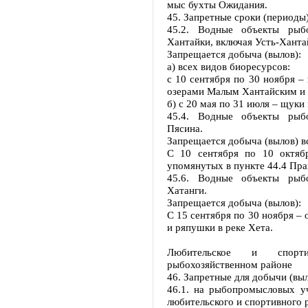
мыс бухты Ожидания.
45. Запретные сроки (периоды
45.2. Водные объекты рыбо
Хантайки, включая Усть-Ханта
Запрещается добыча (вылов):
а) всех видов биоресурсов:
с 10 сентября по 30 ноября –
озерами Малым Хантайским и
б) с 20 мая по 31 июля – щук
45.4. Водные объекты рыбо
Пясина.
Запрещается добыча (вылов) в
С 10 сентября по 10 октяб
упомянутых в пункте 44.4 Пра
45.6. Водные объекты рыбо
Хатанги.
Запрещается добыча (вылов):
С 15 сентября по 30 ноября – о
и ряпушки в реке Хета.
Любительское и спорт
рыбохозяйственном районе
46. Запретные для добычи (вы
46.1. на рыбопромысловых уч
любительского и спортивного 