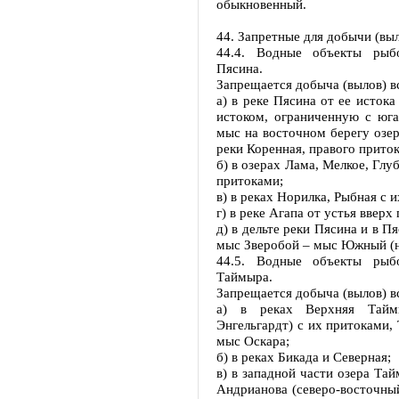
обыкновенный.
44. Запретные для добычи (вы
44.4. Водные объекты рыбо
Пясина.
Запрещается добыча (вылов) в
а) в реке Пясина от ее исток
истоком, ограниченную с юг
мыс на восточном берегу озер
реки Коренная, правого приток
б) в озерах Лама, Мелкое, Глу
притоками;
в) в реках Норилка, Рыбная с 
г) в реке Агапа от устья вверх
д) в дельте реки Пясина и в П
мыс Зверобой – мыс Южный (на
44.5. Водные объекты рыбо
Таймыра.
Запрещается добыча (вылов) в
а) в реках Верхняя Тайм
Энгельгардт) с их притоками,
мыс Оскара;
б) в реках Бикада и Северная;
в) в западной части озера Та
Андрианова (северо-восточны