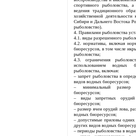
спортивного рыболовства, а
ведения традиционного обр
хозяйственной деятельности
Сибири и Дальнего Востока Ро
рыболовство).
4. Правилами рыболовства уст
4.1. виды разрешенного рыбол
4.2. нормативы, включая но
биоресурсов, в том числе икр
рыболовства;
4.3. ограничения рыболовс
использованием водных б
рыболовства, включая:
– запрет рыболовства в опре
видов водных биоресурсов;
– минимальный размер д
биоресурсов;
– виды запретных орудий
биоресурсов;
– размер ячеи орудий лова, р
водных биоресурсов;
– допустимые приловы одних 
других видов водных биоресур
– периоды рыболовства в водн