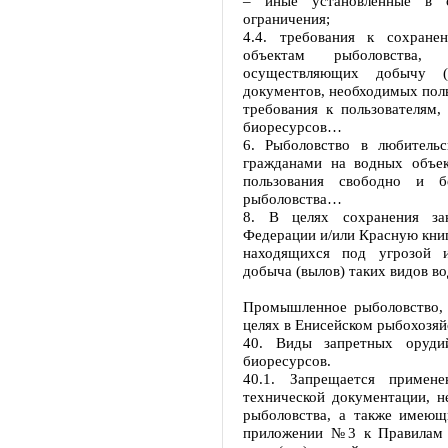
– иные установленные в с
ограничения;
4.4. требования к сохране
объектам рыболовства, в
осуществляющих добычу (
документов, необходимых поль
требования к пользователям
биоресурсов…
6. Рыболовство в любитель
гражданами на водных объек
пользования свободно и б
рыболовства…
8. В целях сохранения за
Федерации и/или Красную книг
находящихся под угрозой и
добыча (вылов) таких видов 
Промышленное рыболовство, 
целях в Енисейском рыбохозя
40. Виды запретных оруди
биоресурсов.
40.1. Запрещается примен
технической документации, н
рыболовства, а также имеющ
приложении №3 к Правилам 