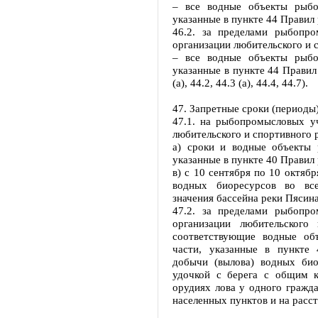
– все водные объекты рыбох
указанные в пункте 44 Правил
46.2. за пределами рыбопро
организации любительского и 
– все водные объекты рыбох
указанные в пункте 44 Правил
(а), 44.2, 44.3 (а), 44.4, 44.7).
47. Запретные сроки (периоды
47.1. на рыбопромысловых уч
любительского и спортивного 
а) сроки и водные объекты 
указанные в пункте 40 Правил
в) с 10 сентября по 10 октяб
водных биоресурсов во все
значения бассейна реки Пясина
47.2. за пределами рыбопро
организации любительского
соответствующие водные об
части, указанные в пункте
добычи (вылова) водных би
удочкой с берега с общим 
орудиях лова у одного гражд
населенных пунктов и на расст