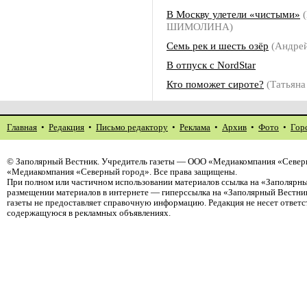
В Москву улетели «чистыми»
(
ШИМОЛИНА)
Семь рек и шесть озёр
(Андре
В отпуск с NordStar
Кто поможет сироте?
(Татьян
Главная
•
Редакция
•
Письмо редактору
•
Реклама
•
Архив
•
Фото
•
Гор
©
Заполярный Вестник
. Учредитель газеты — ООО «Медиакомпания «Северн
«Медиакомпания «Северный город». Все права защищены.
При полном или частичном использовании материалов ссылка на «Заполярны
размещении материалов в интернете — гиперссылка на «Заполярный Вестник
газеты не предоставляет справочную информацию. Редакция не несет ответ
содержащуюся в рекламных объявлениях.