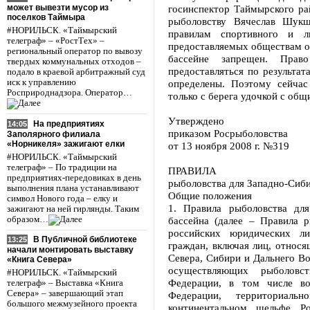
может вывезти мусор из
госинспектор Таймырского ра
поселков Таймыра
рыболовству Вячеслав Шук
#НОРИЛЬСК. «Таймырский
правилам спортивного и лю
телеграф» – «РостТех» –
предоставляемых обществам о
региональный оператор по вывозу
бассейне запрещен. Прав
твердых коммунальных отходов –
предоставляться по результат
подало в краевой арбитражный суд
иск к управлению
определены. Поэтому сейча
Росприроднадзора. Оператор…
только с берега удочкой с общ
Утверждено
На предприятиях
14:05
приказом Росрыболовства
Заполярного филиала
«Норникеля» зажигают елки
от 13 ноября 2008 г. №319
#НОРИЛЬСК. «Таймырский
телеграф» – По традиции на
ПРАВИЛА
предприятиях-передовиках в день
рыболовства для Западно-Сиби
выполнения плана устанавливают
Общие положения
символ Нового года – елку и
1. Правила рыболовства для
зажигают на ней гирлянды. Таким
образом…
бассейна (далее – Правила р
российских юридических ли
В Публичной библиотеке
13:25
граждан, включая лиц, относ
начали монтировать выставку
Севера, Сибири и Дальнего В
«Книга Севера»
осуществляющих рыболовс
#НОРИЛЬСК. «Таймырский
Федерации, в том числе во
телеграф» – Выставка «Книга
Севера» – завершающий этап
Федерации, территориаль
большого межмузейного проекта
континентальном шельфе Ро