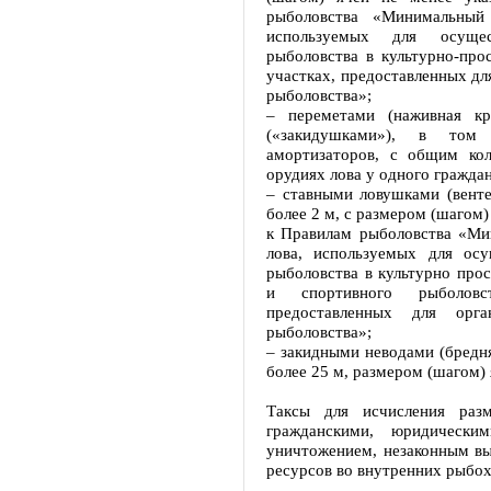
рыболовства «Минимальный
используемых для осущес
рыболовства в культурно-про
участках, предоставленных дл
рыболовства»;
– переметами (наживная кр
(«закидушками»), в том
амортизаторов, с общим ко
орудиях лова у одного гражда
– ставными ловушками (венте
более 2 м, с размером (шагом
к Правилам рыболовства «Ми
лова, используемых для ос
рыболовства в культурно прос
и спортивного рыболовс
предоставленных для орга
рыболовства»;
– закидными неводами (бредня
более 25 м, размером (шагом) 
Таксы для исчисления раз
гражданскими, юридическ
уничтожением, незаконным в
ресурсов во внутренних рыбо