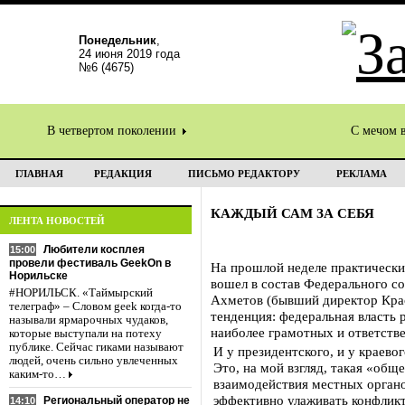
Понедельник
,
24 июня 2019 года
№6 (4675)
В четвертом поколении
С мечом 
ГЛАВНАЯ
РЕДАКЦИЯ
ПИСЬМО РЕДАКТОРУ
РЕКЛАМА
КАЖДЫЙ САМ ЗА СЕБЯ
ЛЕНТА НОВОСТЕЙ
Любители косплея
15:00
провели фестиваль GeekOn в
На прошлой неделе практически
Норильске
вошел в состав Федерального с
#НОРИЛЬСК. «Таймырский
Ахметов (бывший директор Крас
телеграф» – Словом geek когда-то
тенденция: федеральная власть
называли ярмарочных чудаков,
наиболее грамотных и ответств
которые выступали на потеху
публике. Сейчас гиками называют
И у президентского, и у краево
людей, очень сильно увлеченных
Это, на мой взгляд, такая «об
каким-то…
взаимодействия местных органо
эффективно улаживать конфликт
Региональный оператор не
14:10