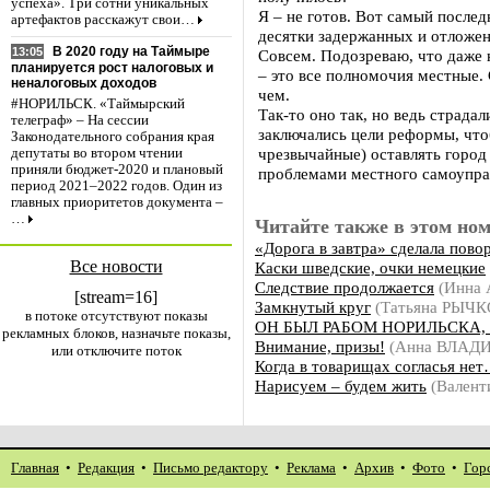
успеха». Три сотни уникальных
Я – не готов. Вот самый послед
артефактов расскажут свои…
десятки задержанных и отложен
В 2020 году на Таймыре
13:05
Совсем. Подозреваю, что даже 
планируется рост налоговых и
– это все полномочия местные. 
неналоговых доходов
чем.
#НОРИЛЬСК. «Таймырский
Так-то оно так, но ведь страда
телеграф» – На сессии
заключались цели реформы, что
Законодательного собрания края
чрезвычайные) оставлять город
депутаты во втором чтении
приняли бюджет-2020 и плановый
проблемами местного самоуправл
период 2021–2022 годов. Один из
главных приоритетов документа –
…
Читайте также в этом ном
«Дорога в завтра» сделала пово
Все новости
Каски шведские, очки немецкие
Следствие продолжается
(Инна
[stream=16]
Замкнутый круг
(Татьяна РЫЧК
в потоке отсутствуют показы
ОН БЫЛ РАБОМ НОРИЛЬСКА,
рекламных блоков, назначьте показы,
Внимание, призы!
(Анна ВЛАД
или отключите поток
Когда в товарищах согласья не
Нарисуем – будем жить
(Валент
Главная
•
Редакция
•
Письмо редактору
•
Реклама
•
Архив
•
Фото
•
Гор