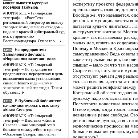
может вывезти мусор из
экспертизу проектов федеральн
поселков Таймыра
предположить, главное, для че
#НОРИЛЬСК. «Таймырский
Вообще же, что называется, оп
телеграф» – «РостТех» –
регионы и муниципалитеты вовс
региональный оператор по вывозу
пытается куда-то двигаться… П
твердых коммунальных отходов –
инструментов контроля. Местно
подало в краевой арбитражный суд
иск к управлению
крыши» так называемых расходн
Росприроднадзора. Оператор…
малых дел, вплоть до содержани
Почему в Москве и Красноярске
На предприятиях
14:05
самоуправлению? Ведь советы э
Заполярного филиала
«Норникеля» зажигают елки
какие-то рекомендации, посове
слышат – мало ли что там насо
#НОРИЛЬСК. «Таймырский
телеграф» – По традиции на
Скорее всего, ситуация в муниц
предприятиях-передовиках в день
отсутствуют рычаги для реальн
выполнения плана устанавливают
сколько выясняли, кто за что д
символ Нового года – елку и
может решить конфликт между н
зажигают на ней гирлянды. Таким
Костромской области отдаленны
образом…
бумажку надо согласовывать та
В Публичной библиотеке
13:25
Посмотрите новостные ленты з
начали монтировать выставку
В свое время, когда только за
«Книга Севера»
невиданные ранее свободы. Сво
#НОРИЛЬСК. «Таймырский
региональное руководство, пла
телеграф» – Выставка «Книга
Севера» – завершающий этап
экономические процессы на мес
большого межмузейного проекта
больше внимания уделять муниц
«Освоение Севера: тысяча лет
получилось?