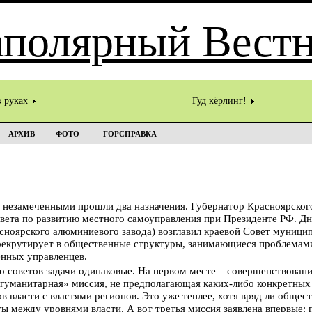
в руках
Гуд кёрлинг!
АРХИВ
ФОТО
ГОРСПРАВКА
 незамеченными прошли два назначения. Губернатор Красноярског
овета по развитию местного самоуправления при Президенте РФ. Д
ноярского алюминиевого завода) возглавил краевой Совет муници
 рекрутирует в общественные структуры, занимающиеся проблемам
енных управленцев.
го советов задачи одинаковые. На первом месте – совершенствован
щегуманитарная» миссия, не предполагающая каких-либо конкретных
в власти с властями регионов. Это уже теплее, хотя вряд ли общес
ы между уровнями власти. А вот третья миссия заявлена впервые: