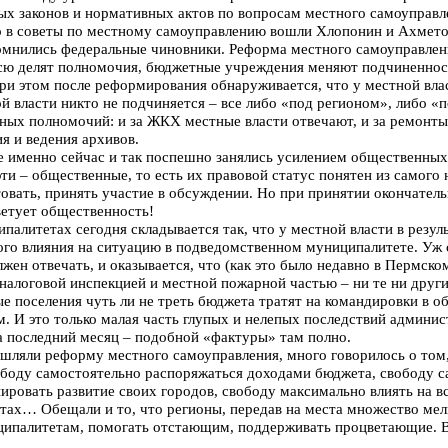
ых законов и нормативных актов по вопросам местного самоуправл
го в советы по местному самоуправлению вошли Хлопонин и Ахмето
омнились федеральные чиновники. Реформа местного самоуправлени
ю делят полномочия, бюджетные учреждения меняют подчиненность
ри этом после реформирования обнаруживается, что у местной влас
й власти никто не подчиняется – все либо «под регионом», либо «
ых полномочий: и за ЖКХ местные власти отвечают, и за ремонты,
я и ведения архивов.
 именно сейчас и так поспешно занялись усилением общественных
ти – общественные, то есть их правовой статус понятен из самого 
товать, принять участие в обсуждении. Но при принятии окончател
ветует общественность!
ипалитетах сегодня складывается так, что у местной власти в резу
ого влияния на ситуацию в подведомственном муниципалитете. Уж 
олжен отвечать, и оказывается, что (как это было недавно в Пермск
алоговой инспекцией и местной пожарной частью – ни те ни други
е поселения чуть ли не треть бюджета тратят на командировки в 
м. И это только малая часть глупых и нелепых последствий админи
а последний месяц – подобной «фактуры» там полно.
мышляли реформу местного самоуправления, много говорилось о том
боду самостоятельно распоряжаться доходами бюджета, свободу са
нировать развитие своих городов, свободу максимально влиять на 
тах… Обещали и то, что регионы, передав на места множество ме
ипалитетам, помогать отстающим, поддерживать процветающие. Вы