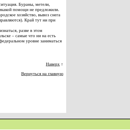
ситуация. Бураны, метели,
никакой помощи не предложили.
одское хозяйство, вывоз снега
правляются). Край тут ни при
изнаться, разве в этом
ьске – самые что ни на есть
а федеральном уровне заниматься
Наверх
↑
Вернуться на главную