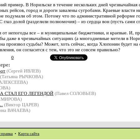
ний пример. В Норильске в течение нескольких дней чрезвычайная 
ных рейсов, город и дороги завалены сугробами. Краевые власти 
не подумали об этом. Потому что по административной реформе гор
С глаз долой (разделили полномочия) – из сердца вон (пусть сами с
ли от непогоды все – и муниципальные бюджетники, и краевые. И, пр
бы даже в чрезвычайных ситуациях (а многодневные метели в Норил
 на произвол судьбы? Может, хоть сейчас, когда Хлопонин будет н
ения, он согласится с тем, что это не совсем правильно?
0
ере:
рот
(Сергей ИВЛЕВ)
(Татьяна РЫЧКОВА)
 АЛЕКСЕЕВА)
ОВА)
 А СТАЛ ЕГО ЛЕГЕНДОЙ
(Павел СОЛОВЬЕВ)
ИМИРОВА)
т…
(Виктор ЦАРЕВ)
ина ВАЧАЕВА)
справка
•
Карта сайта