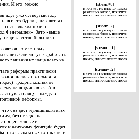
ения. И это, можно
[stream=8]
в.
в потоке отсутствуют показы
рекламных блоков, назначьте
я идет уже четвертый год,
показы, или отключите поток
, все это бурлит, шевелится и
ти нет никаких прав и
[stream=7]
в потоке отсутствуют показы
под Федерацией». Зато «выше
рекламных блоков, назначьте
 и еще за сотни больших и
показы, или отключите поток
[stream=11]
 советов по местному
в потоке отсутствуют показы
названия. Они могут выработать
рекламных блоков, назначьте
ьного решения их чаще всего не
показы, или отключите поток
[stream=12]
льтате реформы практически
в потоке отсутствуют показы
сколько делили полномочия,
рекламных блоков, назначьте
показы, или отключите поток
ом крае) градоначальник не
е ему не подчиняются. А в
областную столицу – каждую
стративной реформы.
, что она даст муниципалитетам
мим, без оглядки на
все общественные и
лких и ненужных функций, будут
 готовы сказать, что так оно и