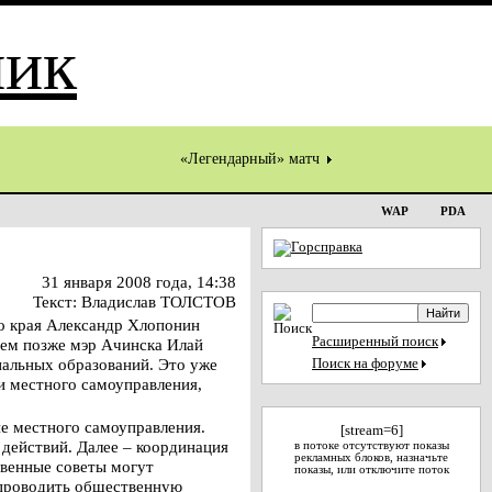
«Легендарный» матч
WAP
PDA
31 января 2008 года, 14:38
Текст: Владислав ТОЛСТОВ
о края Александр Хлопонин
Расширенный поиск
нем позже мэр Ачинска Илай
пальных образований. Это уже
Поиск на форуме
и местного самоуправления,
ие местного самоуправления.
[stream=6]
 действий. Далее – координация
в потоке отсутствуют показы
рекламных блоков, назначьте
твенные советы могут
показы, или отключите поток
 проводить общественную