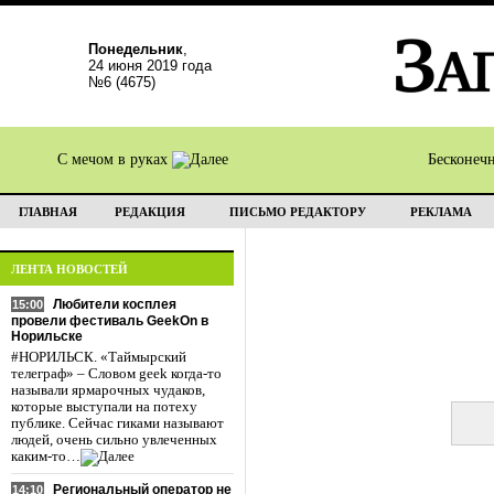
Понедельник
,
24 июня 2019 года
№6 (4675)
С мечом в руках
Бесконеч
ГЛАВНАЯ
РЕДАКЦИЯ
ПИСЬМО РЕДАКТОРУ
РЕКЛАМА
ЛЕНТА НОВОСТЕЙ
Любители косплея
15:00
провели фестиваль GeekOn в
Норильске
#НОРИЛЬСК. «Таймырский
телеграф» – Словом geek когда-то
называли ярмарочных чудаков,
которые выступали на потеху
публике. Сейчас гиками называют
людей, очень сильно увлеченных
каким-то…
Региональный оператор не
14:10