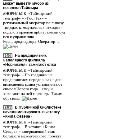
может вывезти мусор из
поселков Таймыра
#НОРИЛЬСК. «Таймырский
телеграф» – «РостТех» –
региональный оператор по вывозу
твердых коммунальных отходов –
подало в краевой арбитражный суд
иск к управлению
Росприроднадзора. Оператор…
На предприятиях
14:05
Заполярного филиала
«Норникеля» зажигают елки
#НОРИЛЬСК. «Таймырский
телеграф» – По традиции на
предприятиях-передовиках в день
выполнения плана устанавливают
символ Нового года – елку и
зажигают на ней гирлянды. Таким
образом…
В Публичной библиотеке
13:25
начали монтировать выставку
«Книга Севера»
#НОРИЛЬСК. «Таймырский
телеграф» – Выставка «Книга
Севера» – завершающий этап
большого межмузейного проекта