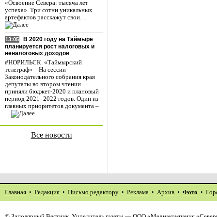
«Освоение Севера: тысяча лет
успеха». Три сотни уникальных
артефактов расскажут свои…
В 2020 году на Таймыре
13:05
планируется рост налоговых и
неналоговых доходов
#НОРИЛЬСК. «Таймырский
телеграф» – На сессии
Законодательного собрания края
депутаты во втором чтении
приняли бюджет-2020 и плановый
период 2021–2022 годов. Один из
главных приоритетов документа –
…
Все новости
Главная
•
Редакция
•
Письмо редактору
•
Реклама
•
Архив
•
Фото
•
Гор
©
Заполярный Вестник
. Учредитель газеты — ООО «Медиакомпания «Северн