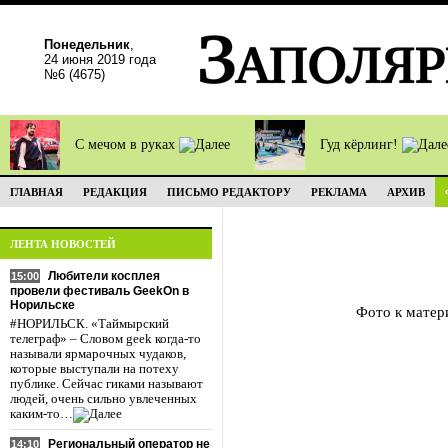
Понедельник
,
24 июня 2019 года
№6 (4675)
С мечом в руках
Гуд кёрлинг!
ГЛАВНАЯ
РЕДАКЦИЯ
ПИСЬМО РЕДАКТОРУ
РЕКЛАМА
АРХИВ
ЛЕНТА НОВОСТЕЙ
Любители косплея
15:00
провели фестиваль GeekOn в
Норильске
Фото к матер
#НОРИЛЬСК. «Таймырский
телеграф» – Словом geek когда-то
называли ярмарочных чудаков,
которые выступали на потеху
публике. Сейчас гиками называют
людей, очень сильно увлеченных
каким-то…
Региональный оператор не
14:10