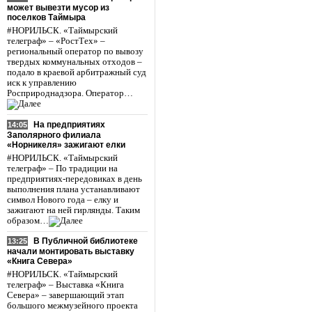
может вывезти мусор из
поселков Таймыра
#НОРИЛЬСК. «Таймырский
телеграф» – «РостТех» –
региональный оператор по вывозу
твердых коммунальных отходов –
подало в краевой арбитражный суд
иск к управлению
Росприроднадзора. Оператор…
На предприятиях
14:05
Заполярного филиала
«Норникеля» зажигают елки
#НОРИЛЬСК. «Таймырский
телеграф» – По традиции на
предприятиях-передовиках в день
выполнения плана устанавливают
символ Нового года – елку и
зажигают на ней гирлянды. Таким
образом…
В Публичной библиотеке
13:25
начали монтировать выставку
«Книга Севера»
#НОРИЛЬСК. «Таймырский
телеграф» – Выставка «Книга
Севера» – завершающий этап
большого межмузейного проекта