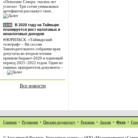
«Освоение Севера: тысяча лет
успеха». Три сотни уникальных
артефактов расскажут свои…
В 2020 году на Таймыре
13:05
планируется рост налоговых и
неналоговых доходов
#НОРИЛЬСК. «Таймырский
телеграф» – На сессии
Законодательного собрания края
депутаты во втором чтении
приняли бюджет-2020 и плановый
период 2021–2022 годов. Один из
главных приоритетов документа –
…
Все новости
Главная
•
Редакция
•
Письмо редактору
•
Реклама
•
Архив
•
Фото
•
Гор
©
Заполярный Вестник
. Учредитель газеты — ООО «Медиакомпания «Северн