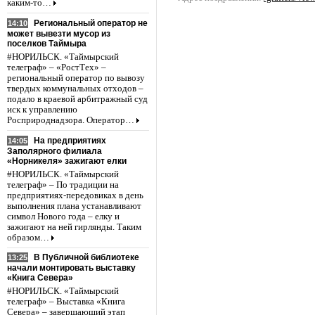
каким-то…
Региональный оператор не
14:10
может вывезти мусор из
поселков Таймыра
#НОРИЛЬСК. «Таймырский
телеграф» – «РостТех» –
региональный оператор по вывозу
твердых коммунальных отходов –
подало в краевой арбитражный суд
иск к управлению
Росприроднадзора. Оператор…
На предприятиях
14:05
Заполярного филиала
«Норникеля» зажигают елки
#НОРИЛЬСК. «Таймырский
телеграф» – По традиции на
предприятиях-передовиках в день
выполнения плана устанавливают
символ Нового года – елку и
зажигают на ней гирлянды. Таким
образом…
В Публичной библиотеке
13:25
начали монтировать выставку
«Книга Севера»
#НОРИЛЬСК. «Таймырский
телеграф» – Выставка «Книга
Севера» – завершающий этап