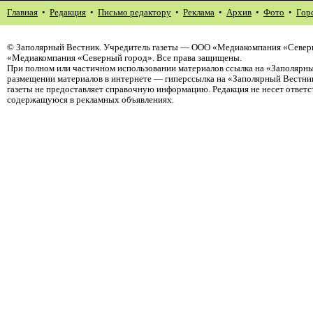
Главная
•
Редакция
•
Письмо редактору
•
Реклама
•
Архив
•
Фото
•
Гор
©
Заполярный Вестник
. Учредитель газеты — ООО «Медиакомпания «Северн
«Медиакомпания «Северный город». Все права защищены.
При полном или частичном использовании материалов ссылка на «Заполярны
размещении материалов в интернете — гиперссылка на «Заполярный Вестник
газеты не предоставляет справочную информацию. Редакция не несет ответ
содержащуюся в рекламных объявлениях.