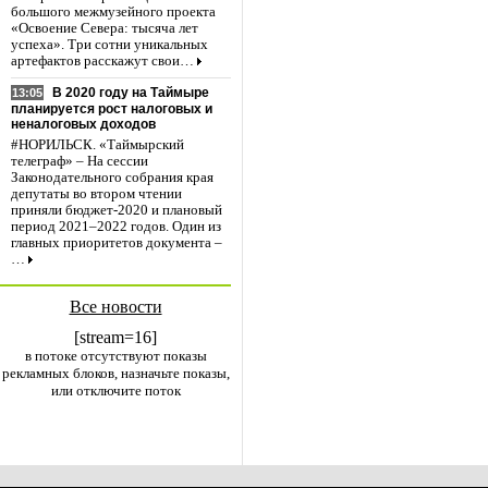
большого межмузейного проекта
«Освоение Севера: тысяча лет
успеха». Три сотни уникальных
артефактов расскажут свои…
В 2020 году на Таймыре
13:05
планируется рост налоговых и
неналоговых доходов
#НОРИЛЬСК. «Таймырский
телеграф» – На сессии
Законодательного собрания края
депутаты во втором чтении
приняли бюджет-2020 и плановый
период 2021–2022 годов. Один из
главных приоритетов документа –
…
Все новости
[stream=16]
в потоке отсутствуют показы
рекламных блоков, назначьте показы,
или отключите поток