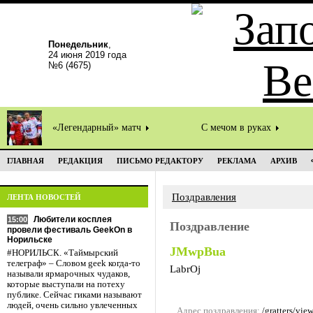
Понедельник
,
24 июня 2019 года
№6 (4675)
«Легендарный» матч
С мечом в руках
ГЛАВНАЯ
РЕДАКЦИЯ
ПИСЬМО РЕДАКТОРУ
РЕКЛАМА
АРХИВ
Поздравления
ЛЕНТА НОВОСТЕЙ
Любители косплея
15:00
Поздравление
провели фестиваль GeekOn в
Норильске
JMwpBua
#НОРИЛЬСК. «Таймырский
телеграф» – Словом geek когда-то
LabrOj
называли ярмарочных чудаков,
которые выступали на потеху
публике. Сейчас гиками называют
людей, очень сильно увлеченных
Адрес поздравления:
/gratters/vi