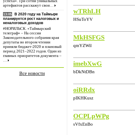
успеха». Три сотни уникальных
артефактов расскажут свои…
wTRhLH
В 2020 году на Таймыре
13:05
HSuToYV
планируется рост налоговых и
неналоговых доходов
#НОРИЛЬСК. «Таймырский
телеграф» – На сессии
MkHSFGS
Законодательного собрания края
депутаты во втором чтении
qmYZWil
приняли бюджет-2020 и плановый
период 2021–2022 годов. Один из
главных приоритетов документа –
…
imebXwG
bDkNtDBn
Все новости
oiRRdx
pIKHKusz
OCPLpWPg
sVfxEnBo