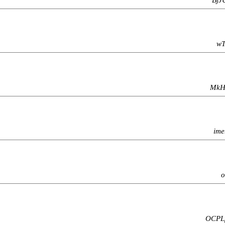
wT
MkHS
ime
o
OCPLp