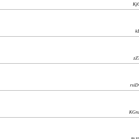
Kj
k
zZ
rsiD
KGnz
BjJ