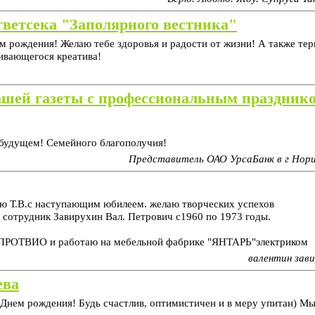
ветсека "Заполярного вестника"
м рождения! Желаю тебе здоровья и радости от жизни! А также тер
чивающегося креатива!
ашей газеты с профессиональным празднико
 будущем! Семейного благополучия!
Представитель ОАО УрсаБанк в г Норил
ю Т.В.с наступающим юбилеем. желаю творческих успехов
сотрудник Завирухин Вал. Петрович с1960 по 1973 годы.
.
. ПРОТВИО и работаю на мебельной фабрике "ЯНТАРЬ"электриком
валентин зави
ева
с Днем рождения! Будь счастлив, оптимистичен и в меру упитан) М