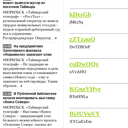
может вывезти мусор из
поселков Таймыра
#НОРИЛЬСК. «Таймырский
kDzsGb
телеграф» – «РостТех» –
региональный оператор по вывозу
jMkzSq
твердых коммунальных отходов –
подало в краевой арбитражный суд
иск к управлению
zZTzauQ
Росприроднадзора. Оператор…
На предприятиях
DoTZBOsP
14:05
Заполярного филиала
«Норникеля» зажигают елки
#НОРИЛЬСК. «Таймырский
rsiDwOQx
телеграф» – По традиции на
предприятиях-передовиках в день
uVzAHO
выполнения плана устанавливают
символ Нового года – елку и
зажигают на ней гирлянды. Таким
образом…
KGnzVHye
В Публичной библиотеке
13:25
BYuHNLa
начали монтировать выставку
«Книга Севера»
#НОРИЛЬСК. «Таймырский
телеграф» – Выставка «Книга
BjJUVuVY
Севера» – завершающий этап
большого межмузейного проекта
XYGaExEm
«Освоение Севера: тысяча лет