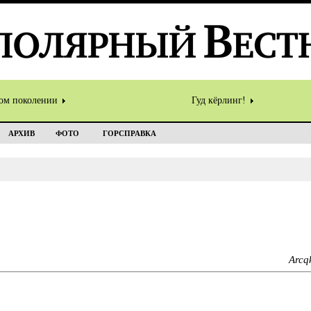
том поколении
Гуд кёрлинг!
АРХИВ
ФОТО
ГОРСПРАВКА
Arcq