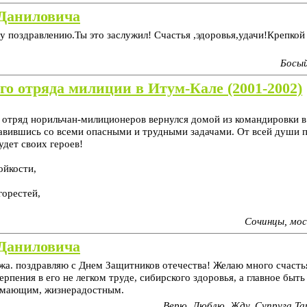
Даниловича
 поздравлению.Ты это заслужил! Счастья ,эдоровья,удачи!Крепкой 
Босый
го отряда милиции в Итум-Кале (2001-2002)
 отряд норильчан-милиционеров вернулся домой из командировки в
авившись со всеми опасными и трудными задачами. От всей души п
удет своих героев!
ойкости,
горестей,
Сочинцы, мос
Даниловича
а. поздравляю с Днем Защитников отечества! Желаю много счастья
ерпения в его не легком труде, сибирского здоровья, а главное быть
имающим, жизнерадостным.
Верю. Люблю. Жду. Супруга Тат