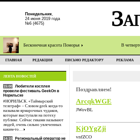
Понедельник
,
24 июня 2019 года
№6 (4675)
Бесконечная красота Поморья
В четвер
ГЛАВНАЯ
РЕДАКЦИЯ
ПИСЬМО РЕДАКТОРУ
РЕКЛАМА
ЛЕНТА НОВОСТЕЙ
Любители косплея
15:00
Поздравляем!
провели фестиваль GeekOn в
Норильске
ArcqkWGE
#НОРИЛЬСК. «Таймырский
телеграф» – Словом geek когда-то
JWovBL
называли ярмарочных чудаков,
которые выступали на потеху
публике. Сейчас гиками называют
людей, очень сильно увлеченных
KjOYgZji
каким-то…
vnfZCO
Региональный оператор не
14:10