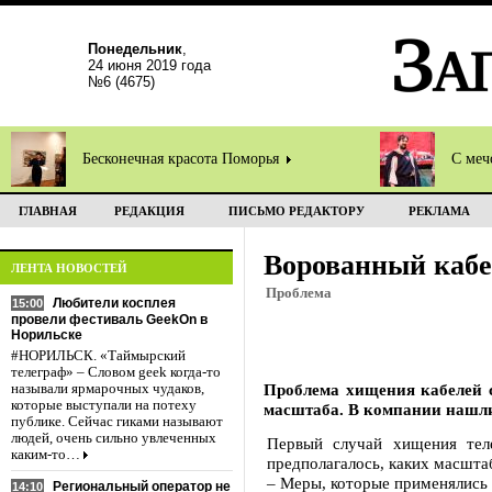
Понедельник
,
24 июня 2019 года
№6 (4675)
Бесконечная красота Поморья
С меч
ГЛАВНАЯ
РЕДАКЦИЯ
ПИСЬМО РЕДАКТОРУ
РЕКЛАМА
Ворованный кабе
ЛЕНТА НОВОСТЕЙ
Проблема
Любители косплея
15:00
провели фестиваль GeekOn в
Норильске
#НОРИЛЬСК. «Таймырский
телеграф» – Словом geek когда-то
Проблема хищения кабелей с
называли ярмарочных чудаков,
которые выступали на потеху
масштаба. В компании нашли
публике. Сейчас гиками называют
людей, очень сильно увлеченных
Первый случай хищения тел
каким-то…
предполагалось, каких масшта
– Меры, которые применялись
Региональный оператор не
14:10