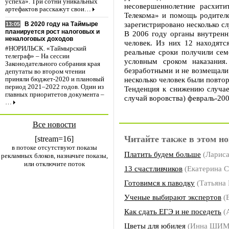
успеха». Три сотни уникальных
несовершеннолетние расхитит
артефактов расскажут свои…
Телекома» и помощь родителе
зарегистрировано несколько с
В 2020 году на Таймыре
13:05
планируется рост налоговых и
В 2006 году органы внутренн
неналоговых доходов
человек. Из них 12 находят
#НОРИЛЬСК. «Таймырский
реальные сроки получили сем
телеграф» – На сессии
условным сроком наказания
Законодательного собрания края
безработными и не возмещали
депутаты во втором чтении
несколько человек были повто
приняли бюджет-2020 и плановый
период 2021–2022 годов. Один из
Тенденция к снижению случае
главных приоритетов документа –
случай воровства) февраль-20
…
Все новости
Читайте также в этом но
[stream=16]
в потоке отсутствуют показы
Платить будем больше
(Ларис
рекламных блоков, назначьте показы,
или отключите поток
13 счастливчиков
(Екатерина
Готовимся к паводку
(Татьян
Ученые выбирают экспертов
(
Как сдать ЕГЭ и не поседеть
(
Цветы для юбилея
(Инна ШИ