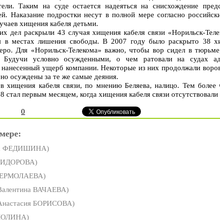
ели. Таким на суде остается надеяться на снисхождение предс
й. Наказание подростки несут в полной мере согласно российск
лучаев хищения кабеля детьми.
их дел раскрыли 43 случая хищения кабеля связи «Норильск-Тел
ся в местах лишения свободы. В 2007 году было раскрыто 38 х
еро. Для «Норильск-Телекома» важно, чтобы вор сидел в тюрьме,
. Будучи условно осужденными, о чем ратовали на судах ад
 нанесенный ущерб компании. Некоторые из них продолжали воров
рно осуждены за те же самые деяния.
в хищения кабеля связи, по мнению Беляева, налицо. Тем более
08 стал первым месяцем, когда хищения кабеля связи отсутствовали
0
мере:
а ФЕДИШИНА)
 СИДОРОВА)
а ЕРМОЛАЕВА)
Валентина ВАЧАЕВА)
Анастасия БОРИСОВА)
МОЛИНА)