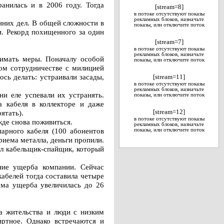
анилась и в 2006 году. Тогда
[stream=8]
в потоке отсутствуют показы
рекламных блоков, назначьте
нних дел. В общей сложности в
показы, или отключите поток
и. Рекорд похищенного за один
[stream=7]
в потоке отсутствуют показы
рекламных блоков, назначьте
нимать меры. Поначалу особой
показы, или отключите поток
ном сотрудничестве с милицией
сь делать: устраивали засады,
[stream=11]
в потоке отсутствуют показы
рекламных блоков, назначьте
и еле успевали их устранять.
показы, или отключите поток
а кабеля в коллекторе и даже
ятать).
[stream=12]
в потоке отсутствуют показы
жде снова поживиться.
рекламных блоков, назначьте
парного кабеля (100 абонентов
показы, или отключите поток
риема металла, деньги пропили.
ал кабельщик-спайщик, который
ие ущерба компании. Сейчас
абелей тогда составила четыре
мма ущерба увеличилась до 26
та жительства и люди с низким
иртное. Однако встречаются и