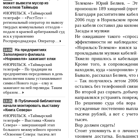
Телеком» Юрий Беляев. – Это
может вывезти мусор из
поселков Таймыра
произошло 189 хищений (проти
#НОРИЛЬСК. «Таймырский
Благодаря расхитителям кабел
телеграф» – «РостТех» –
2006 году в Норильском пром
региональный оператор по вывозу
раз кабеля составил два килом
твердых коммунальных отходов –
Засады и муляжи
подало в краевой арбитражный суд
Не ожидавшее такого «спрос
иск к управлению
Росприроднадзора. Оператор…
эффективности не наблюдалос
«Норильск-Телеком» взялся за
На предприятиях
14:05
прокладывали муляжи кабелей с
Заполярного филиала
Тяжело пришлось и кабельщик
«Норникеля» зажигают елки
Кроме того, в сопровождени
#НОРИЛЬСК. «Таймырский
находили, куда «захоронили» у
телеграф» – По традиции на
предприятиях-передовиках в день
Бывало, рассказал Беляев, что
выполнения плана устанавливают
– Так получилось летом 2006
символ Нового года – елку и
остались без телефонной связи
зажигают на ней гирлянды. Таким
Во второй раз сорвать добычу
образом…
направлялся устранять повреж
В Публичной библиотеке
13:25
По решению суда оба вора 
начали монтировать выставку
осужденные постепенно выпла
«Книга Севера»
тысячи рублей, а вот с учет
#НОРИЛЬСК. «Таймырский
тысяч.
телеграф» – Выставка «Книга
Вор должен сидеть!
Севера» – завершающий этап
большого межмузейного проекта
Стоит упомянуть и о личност
«Освоение Севера: тысяча лет
уровнем достатка. Большинс