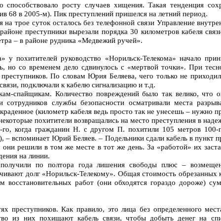
 способствовало росту случаев хищения. Такая тенденция сохр
в 68 в 2005-м). Пик преступлений пришелся на летний период.
я на трое суток осталось без телефонной связи Управление внутре
районе преступники вырезали порядка 30 километров кабеля связ
етра – в районе рудника «Медвежий ручей».
а» у похитителей руководство «Норильск-Телекома» начало при
ь, но со временем дело сдвинулось с «мертвой точки». При тес
 преступников. По словам Юрия Беляева, чего только не приходило
вязи, подключали к кабелю сигнализацию и т.д.
ам-спайщикам. Количество повреждений было так велико, что он
и сотрудников службы безопасности осматривали места разрыв
краденное (километр кабеля ведь просто так не унесешь – нужно пр
 некоторые похитители возвращались на место преступления в наде
-го, когда гражданин Н. с другом П. похитили 105 метров 100-
), – вспоминает Юрий Беляев. – Подельники сдали кабель в пункт п
 они решили в том же месте в тот же день. За «работой» их заст
дения на линии.
получили по полтора года лишения свободы плюс – возмещен
чивают долг «Норильск-Телекому». Общая стоимость обрезанных к
ом восстановительных работ (они обходятся гораздо дороже) су
ях преступников. Как правило, это лица без определенного мес
тво из них похищают кабель связи, чтобы добыть денег на сп