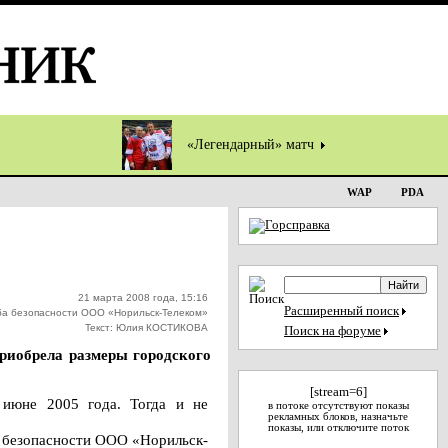
«Легендарный» матч
WAP
PDA
21 марта 2008 года, 15:16
Расширенный поиск
ба безопасности ООО «Норильск-Телеком»
Текст: Юлия КОСТИКОВА
Поиск на форуме
риобрела размеры городского
[stream=6]
 июне 2005 года. Тогда и не
в потоке отсутствуют показы
рекламных блоков, назначьте
показы, или отключите поток
ы безопасности ООО «Норильск-