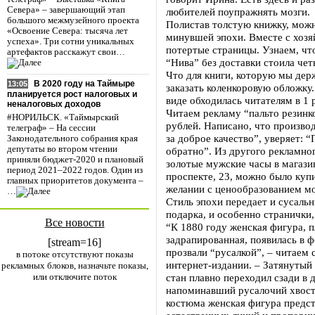
Севера» – завершающий этап
любителей поупражнять мозги.
большого межмузейного проекта
Полистав толстую книжку, можн
«Освоение Севера: тысяча лет
минувшей эпохи. Вместе с хоз
успеха». Три сотни уникальных
потертые страницы. Узнаем, чт
артефактов расскажут свои…
“Нива” без доставки стоила четы
Что для книги, которую мы дер
В 2020 году на Таймыре
13:05
заказать коленкоровую обложку.
планируется рост налоговых и
виде обходилась читателям в 1 
неналоговых доходов
Читаем рекламу “пальто резин
#НОРИЛЬСК. «Таймырский
рублей. Написано, что произво
телеграф» – На сессии
за доброе качество”, уверяет: 
Законодательного собрания края
депутаты во втором чтении
обратно”. Из другого рекламно
приняли бюджет-2020 и плановый
золотые мужские часы в магази
период 2021–2022 годов. Один из
проспекте, 23, можно было куп
главных приоритетов документа –
желании с ценообразованием м
…
Стиль эпохи передает и сусаль
подарка, и особенно странички
Все новости
“К 1880 году женская фигура, 
задрапированная, появилась в 
[stream=16]
прозвали “русалкой”, – читаем
в потоке отсутствуют показы
интернет-издании. – Затянутый 
рекламных блоков, назначьте показы,
или отключите поток
стан плавно переходил сзади в 
напоминавший русалочий хвост
костюма женская фигура предст