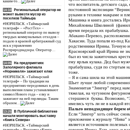
каким-то…
что воспитатель детского сада,
постоянной экспозиции “Вернис
Региональный оператор не
14:10
может вывезти мусор из
руками в технике макраме и пле
поселков Таймыра
Машинка и книга достались Ир
#НОРИЛЬСК. «Таймырский
Михайловны Школиной (фамилия
телеграф» – «РостТех» –
время передала их прабабушка.
региональный оператор по вывозу
Абакано-Перевоз, расположенно
твердых коммунальных отходов –
Хакасии. Туда попали из-под К
подало в краевой арбитражный суд
иск к управлению
родственники Ирины. Точную и
Росприроднадзора. Оператор…
Красноярский край Ирина не зна
был из числа зажиточных кресть
ему ярлык кулака. Дед был муж
На предприятиях
14:05
прабабушка, судя по стертым н
Заполярного филиала
«Норникеля» зажигают елки
тоже.
#НОРИЛЬСК. «Таймырский
– Я и сама шила на этой машинк
телеграф» – По традиции на
Шьет лучше любой современной
предприятиях-передовиках в день
Знаменитая “Зингер” перед нам
выполнения плана устанавливают
тяжелая, на чугунном фигурном
символ Нового года – елку и
стершиеся буквы. Возможно, “З
зажигают на ней гирлянды. Таким
образом…
имелись чуть ли не в каждой вт
Пальто неподходящее берем о
В Публичной библиотеке
13:25
Если “Зингер” хоть сейчас снов
начали монтировать выставку
приложение к журналу “Нива” з
«Книга Севера»
является источником полезных 
#НОРИЛЬСК. «Таймырский
говорит Ирина. Есть здесь и ра
телеграф» – Выставка «Книга