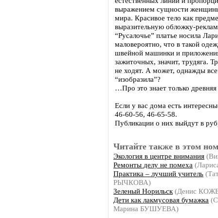
естественных линий и пропорц
выражением сущности женщины
мира. Красивое тело как предм
выразительную обложку-реклам
“Русалочье” платье носила Лар
маловероятно, что в такой одеж
швейной машинки и приложения 
зажиточных, значит, трудяга. Т
не ходят. А может, однажды все
“изобразила”?
…Про это знает только древняя
Если у вас дома есть интересн
46-60-56, 46-65-58.
Публикации о них выйдут в руб
Читайте также в этом ном
Экология в центре внимания
(Ви
Ремонты делу не помеха
(Ларис
Практика – лучший учитель
(Та
РЫЧКОВА)
Зеленый Норильск
(Денис КОЖ
Дети как лакмусовая бумажка
(С
Марина БУШУЕВА)