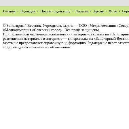
Главная
•
Редакция
•
Письмо редактору
•
Реклама
•
Архив
•
Фото
•
Гор
©
Заполярный Вестник
. Учредитель газеты — ООО «Медиакомпания «Северн
«Медиакомпания «Северный город». Все права защищены.
При полном или частичном использовании материалов ссылка на «Заполярны
размещении материалов в интернете — гиперссылка на «Заполярный Вестник
газеты не предоставляет справочную информацию. Редакция не несет ответ
содержащуюся в рекламных объявлениях.