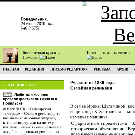
Понедельник
,
24 июня 2019 года
№6 (4675)
Бесконечная красота
В четвертом поколении
Поморья
ГЛАВНАЯ
РЕДАКЦИЯ
ПИСЬМО РЕДАКТОРУ
РЕКЛАМА
АРХИВ
Русалки из 1880 года
ЛЕНТА НОВОСТЕЙ
Семейная реликвия
Любители косплея
15:00
провели фестиваль GeekOn в
Норильске
В семье Ирины Шульминой, воспи
#НОРИЛЬСК. «Таймырский
вещи конца XIX столетия – кни
телеграф» – Словом geek когда-то
немецкая машинка.
называли ярмарочных чудаков,
которые выступали на потеху
С раритетными предметами “За
публике. Сейчас гиками называют
в творческом объединении “Вер
людей, очень сильно увлеченных
время выставлены на всеобщее 