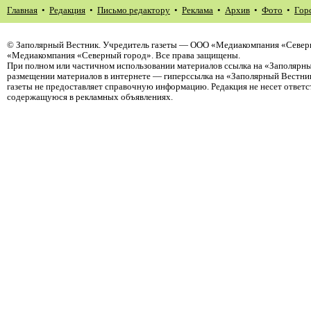
Главная
•
Редакция
•
Письмо редактору
•
Реклама
•
Архив
•
Фото
•
Гор
©
Заполярный Вестник
. Учредитель газеты — ООО «Медиакомпания «Северн
«Медиакомпания «Северный город». Все права защищены.
При полном или частичном использовании материалов ссылка на «Заполярны
размещении материалов в интернете — гиперссылка на «Заполярный Вестник
газеты не предоставляет справочную информацию. Редакция не несет ответ
содержащуюся в рекламных объявлениях.