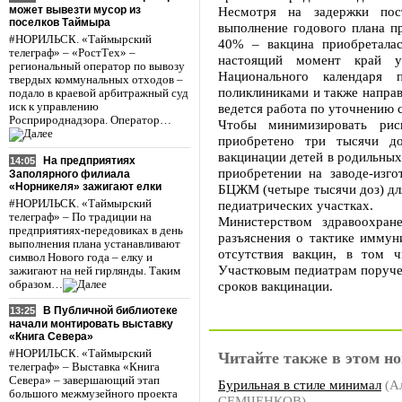
может вывезти мусор из
Несмотря на задержки пос
поселков Таймыра
выполнение годового плана п
#НОРИЛЬСК. «Таймырский
40% – вакцина приобреталас
телеграф» – «РостТех» –
настоящий момент край у
региональный оператор по вывозу
Национального календаря 
твердых коммунальных отходов –
поликлиниками и также направ
подало в краевой арбитражный суд
иск к управлению
ведется работа по уточнению 
Росприроднадзора. Оператор…
Чтобы минимизировать рис
приобретено три тысячи д
вакцинации детей в родильных
На предприятиях
14:05
приобретении на заводе-изго
Заполярного филиала
«Норникеля» зажигают елки
БЦЖМ (четыре тысячи доз) для
#НОРИЛЬСК. «Таймырский
педиатрических участках.
телеграф» – По традиции на
Министерством здравоохран
предприятиях-передовиках в день
разъяснения о тактике иммун
выполнения плана устанавливают
отсутствия вакцин, в том 
символ Нового года – елку и
Участковым педиатрам поруче
зажигают на ней гирлянды. Таким
образом…
сроков вакцинации.
В Публичной библиотеке
13:25
начали монтировать выставку
«Книга Севера»
#НОРИЛЬСК. «Таймырский
Читайте также в этом но
телеграф» – Выставка «Книга
Севера» – завершающий этап
Бурильная в стиле минимал
(А
большого межмузейного проекта
СЕМЧЕНКОВ)