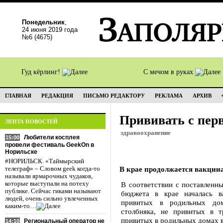
Понедельник
,
24 июня 2019 года
№6 (4675)
Гуд кёрлинг!
С мечом в руках
ГЛАВНАЯ
РЕДАКЦИЯ
ПИСЬМО РЕДАКТОРУ
РЕКЛАМА
АРХИВ
Прививать с пер
ЛЕНТА НОВОСТЕЙ
здравоохранение
Любители косплея
15:00
провели фестиваль GeekOn в
Норильске
#НОРИЛЬСК. «Таймырский
В крае продолжается вакцина
телеграф» – Словом geek когда-то
называли ярмарочных чудаков,
которые выступали на потеху
В соответствии с поставленн
публике. Сейчас гиками называют
бюджета в крае началась в
людей, очень сильно увлеченных
привитых в родильных дом
каким-то…
столбняка, не привитых в т
привитых в родильных домах в
Региональный оператор не
14:10