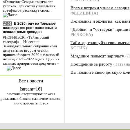
«Освоение Севера: тысяча лет
успеха». Три сотни уникальных
Время встречи узнаем сегодня
артефактов расскажут свои…
ФЕДИШИНА)
Экономика и экология: как най
В 2020 году на Таймыре
13:05
планируется рост налоговых и
“Двойки” и “четверки” приши
неналоговых доходов
РЫЧКОВА)
#НОРИЛЬСК. «Таймырский
телеграф» – На сессии
Таймыр, голосуйза свои имена
Законодательного собрания края
КОТИК)
депутаты во втором чтении
приняли бюджет-2020 и плановый
Младшим повысят зарплату
(Л
период 2021–2022 годов. Один из
Поощрение за работу
(Татьян
главных приоритетов документа –
…
Вы помните свою детскую кол
Все новости
[stream=16]
в потоке отсутствуют показы
рекламных блоков, назначьте показы,
или отключите поток