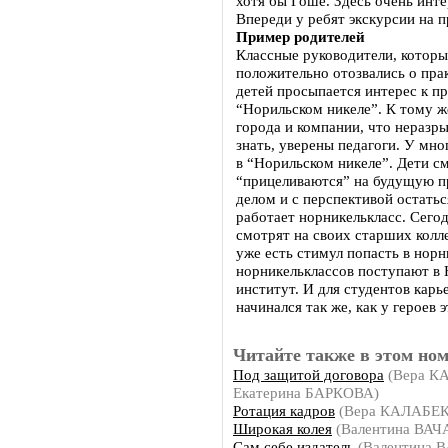
хотя бы Гоше. Здесь очень инте
Впереди у ребят экскурсии на п
Пример родителей
Классные руководители, которы
положительно отозвались о прак
детей просыпается интерес к п
“Норильском никеле”. К тому ж
города и компании, что неразр
знать, уверены педагоги. У мн
в “Норильском никеле”. Дети см
“прицеливаются” на будущую п
делом и с перспективой остать
работает норникелькласс. Сего
смотрят на своих старших колле
уже есть стимул попасть в норн
норникельклассов поступают в
институт. И для студентов кар
начинался так же, как у героев 
Читайте также в этом ном
Под защитой договора
(Вера К
Екатерина БАРКОВА)
Ротация кадров
(Вера КАЛАБЕ
Широкая колея
(Валентина ВАЧ
Сам себе издатель
(Валентина 