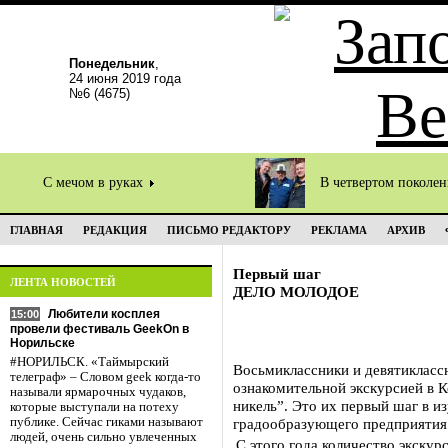
Понедельник
,
24 июня 2019 года
№6 (4675)
С мечом в руках
В четвертом поколе
ГЛАВНАЯ
РЕДАКЦИЯ
ПИСЬМО РЕДАКТОРУ
РЕКЛАМА
АРХИВ
Первый шаг
ЛЕНТА НОВОСТЕЙ
ДЕЛО МОЛОДОЕ
Любители косплея
15:00
провели фестиваль GeekOn в
Норильске
#НОРИЛЬСК. «Таймырский
Восьмиклассники и девятикласс
телеграф» – Словом geek когда-то
ознакомительной экскурсией в 
называли ярмарочных чудаков,
никель”. Это их первый шаг в и
которые выступали на потеху
публике. Сейчас гиками называют
градообразующего предприятия
людей, очень сильно увлеченных
С этого года количество экскур