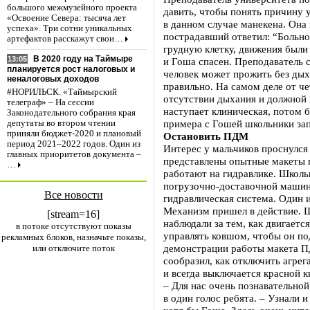
большого межмузейного проекта
давить, чтобы понять причину 
«Освоение Севера: тысяча лет
в данном случае манекена. Она
успеха». Три сотни уникальных
пострадавший ответил: “Больно
артефактов расскажут свои…
грудную клетку, движения были
В 2020 году на Таймыре
13:05
и Гоша спасен. Преподаватель 
планируется рост налоговых и
человек может прожить без дых
неналоговых доходов
правильно. На самом деле от ч
#НОРИЛЬСК. «Таймырский
отсутствии дыхания и должной
телеграф» – На сессии
наступает клиническая, потом б
Законодательного собрания края
примера с Гошей школьники за
депутаты во втором чтении
приняли бюджет-2020 и плановый
Остановить ПДМ
период 2021–2022 годов. Один из
Интерес у мальчиков проснулся 
главных приоритетов документа –
представлены опытные макеты 
…
работают на гидравлике. Школь
погрузочно-доставочной машин
Все новости
гидравлическая система. Один 
Механизм пришел в действие. 
[stream=16]
наблюдали за тем, как двигаетс
в потоке отсутствуют показы
управлять ковшом, чтобы он по
рекламных блоков, назначьте показы,
демонстрации работы макета П
или отключите поток
сообразил, как отключить агрег
и всегда выключается красной к
– Для нас очень познавательной 
в один голос ребята. – Узнали 