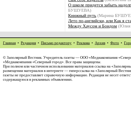
О школе придется забыть надол
БУШУЕВА)
Книжный путь
(Марина БУШУЕ
Лето по-английски, или Как я с
Между Хаусом и Бондом
(Юлия
Главная
•
Редакция
•
Письмо редактору
•
Реклама
•
Архив
•
Фото
•
Гор
©
Заполярный Вестник
. Учредитель газеты — ООО «Медиакомпания «Северн
«Медиакомпания «Северный город». Все права защищены.
При полном или частичном использовании материалов ссылка на «Заполярны
размещении материалов в интернете — гиперссылка на «Заполярный Вестник
газеты не предоставляет справочную информацию. Редакция не несет ответ
содержащуюся в рекламных объявлениях.