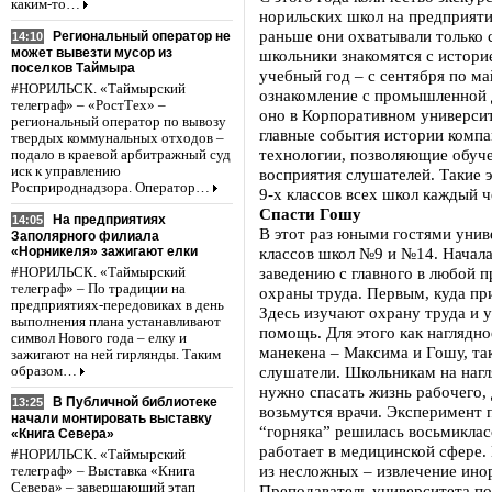
каким-то…
норильских школ на предприяти
раньше они охватывали только 
Региональный оператор не
14:10
может вывезти мусор из
школьники знакомятся с истори
поселков Таймыра
учебный год – с сентября по м
#НОРИЛЬСК. «Таймырский
ознакомление с промышленной 
телеграф» – «РостТех» –
оно в Корпоративном университ
региональный оператор по вывозу
главные события истории комп
твердых коммунальных отходов –
технологии, позволяющие обуче
подало в краевой арбитражный суд
иск к управлению
восприятия слушателей. Такие 
Росприроднадзора. Оператор…
9-х классов всех школ каждый ч
Спасти Гошу
На предприятиях
14:05
В этот раз юными гостями унив
Заполярного филиала
«Норникеля» зажигают елки
классов школ №9 и №14. Начала
заведению с главного в любой 
#НОРИЛЬСК. «Таймырский
телеграф» – По традиции на
охраны труда. Первым, куда при
предприятиях-передовиках в день
Здесь изучают охрану труда и 
выполнения плана устанавливают
помощь. Для этого как наглядн
символ Нового года – елку и
манекена – Максима и Гошу, та
зажигают на ней гирлянды. Таким
слушатели. Школьникам на нагл
образом…
нужно спасать жизнь рабочего, 
В Публичной библиотеке
13:25
возьмутся врачи. Эксперимент 
начали монтировать выставку
“горняка” решилась восьмиклас
«Книга Севера»
работает в медицинской сфере
#НОРИЛЬСК. «Таймырский
из несложных – извлечение ино
телеграф» – Выставка «Книга
Севера» – завершающий этап
Преподаватель университета по