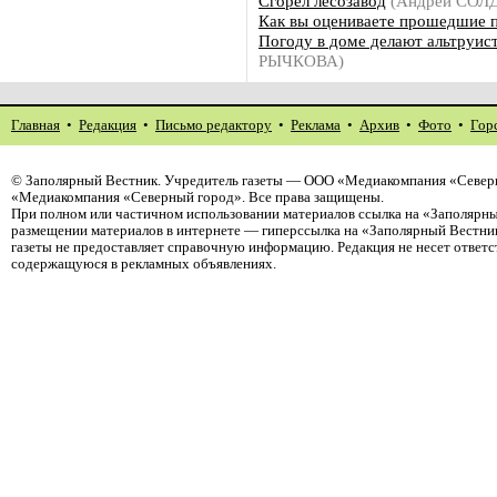
Сгорел лесозавод
(Андрей СОЛ
Как вы оцениваете прошедшие 
Погоду в доме делают альтруис
РЫЧКОВА)
Главная
•
Редакция
•
Письмо редактору
•
Реклама
•
Архив
•
Фото
•
Гор
©
Заполярный Вестник
. Учредитель газеты — ООО «Медиакомпания «Северн
«Медиакомпания «Северный город». Все права защищены.
При полном или частичном использовании материалов ссылка на «Заполярны
размещении материалов в интернете — гиперссылка на «Заполярный Вестник
газеты не предоставляет справочную информацию. Редакция не несет ответ
содержащуюся в рекламных объявлениях.