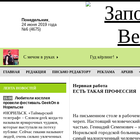
Понедельник
,
24 июня 2019 года
№6 (4675)
С мечом в руках
Гуд кёрлинг!
ГЛАВНАЯ
РЕДАКЦИЯ
ПИСЬМО РЕДАКТОРУ
РЕКЛАМА
АРХИВ
Нервная работа
ЛЕНТА НОВОСТЕЙ
ЕСТЬ ТАКАЯ ПРОФЕССИЯ
Любители косплея
15:00
провели фестиваль GeekOn в
Норильске
#НОРИЛЬСК. «Таймырский
На письменном столе в рабочем
телеграф» – Словом geek когда-то
череп. Настоящий человеческий 
называли ярмарочных чудаков,
частью. Геннадий Семенович – 
которые выступали на потеху
публике. Сейчас гиками называют
Норильской городской больницы
людей, очень сильно увлеченных
самый малоизученный человечес