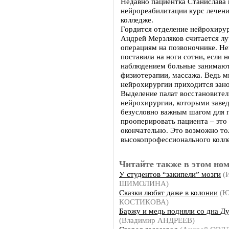
Недавно пациентка Станислава 
нейрореабилитации курс лечени
колледже.
Гордится отделение нейрохиру
Андрей Мерзляков считается л
операциям на позвоночнике. Не
поставила на ноги сотни, если 
наблюдением больные занимают
физиотерапии, массажа. Ведь м
нейрохирургии приходится занов
Выделение палат восстановител
нейрохирургии, которыми заве
безусловно важным шагом для 
прооперировать пациента – это 
окончательно. Это возможно т
высокопрофессионального колл
Читайте также в этом ном
У студентов “закипели” мозги
(
ШИМОЛИНА)
Сказки любят даже в колонии
(Ю
КОСТИКОВА)
Баржу и медь подняли со дна Д
(Владимир АНДРЕЕВ)