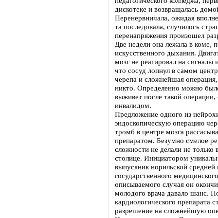
педагогического колледжа, перв
дискотеке и возвращалась домо
Перенервничала, ожидая вполне
та последовала, случилось стра
перенапряжения произошел разр
Две недели она лежала в коме, 
искусственного дыхания. Двига
мозг не реагировал на сигналы 
что сосуд лопнул в самом цент
черепа и сложнейшая операция, 
никто. Определенно можно было
выживет после такой операции, 
инвалидом.
Предложение одного из нейрох
эндоскопическую операцию чере
тромб в центре мозга рассасыв
препаратом. Безумно смелое ре
сложности не делали не только 
столице. Инициатором уникальн
выпускник норильской средней 
государственного медицинского 
описываемого случая он окончи
молодого врача давало шанс. П
кардиологического препарата с
разрешение на сложнейшую опе