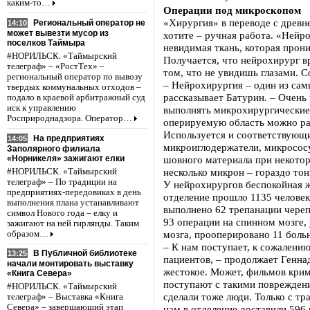
каким-то…
Операции под микроскопом
«Хирургия» в переводе с древне
Региональный оператор не
14:10
может вывезти мусор из
хотите – ручная работа. «Нейро
поселков Таймыра
невидимая ткань, которая прони
#НОРИЛЬСК. «Таймырский
Получается, что нейрохирург 
телеграф» – «РостТех» –
том, что не увидишь глазами. С
региональный оператор по вывозу
– Нейрохирургия – один из сам
твердых коммунальных отходов –
рассказывает Батурин. – Очень
подало в краевой арбитражный суд
иск к управлению
выполнять микрохирургические 
Росприроднадзора. Оператор…
оперируемую область можно раз
Используется и соответствующи
На предприятиях
14:05
микроиглодержатели, микросос
Заполярного филиала
«Норникеля» зажигают елки
шовного материала при некотор
несколько микрон – гораздо тон
#НОРИЛЬСК. «Таймырский
телеграф» – По традиции на
У нейрохирургов беспокойная ж
предприятиях-передовиках в день
отделение прошло 1135 человек
выполнения плана устанавливают
выполнено 62 трепанации череп
символ Нового года – елку и
93 операции на спинном мозге,
зажигают на ней гирлянды. Таким
мозга, прооперировано 11 боль
образом…
– К нам поступает, к сожалени
В Публичной библиотеке
13:25
пациентов, – продолжает Генна
начали монтировать выставку
жестокое. Может, фильмов кри
«Книга Севера»
поступают с такими повреждения
#НОРИЛЬСК. «Таймырский
сделали тоже люди. Только с т
телеграф» – Выставка «Книга
Севера» – завершающий этап
нам в отделение доставили 596 