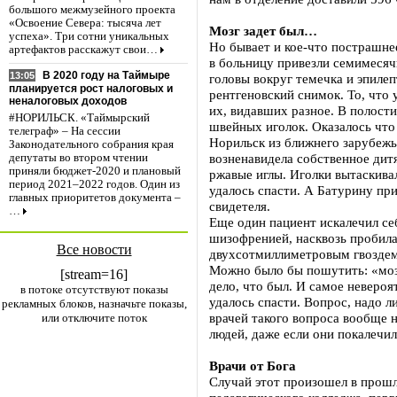
большого межмузейного проекта
«Освоение Севера: тысяча лет
Мозг задет был…
успеха». Три сотни уникальных
Но бывает и кое-что пострашне
артефактов расскажут свои…
в больницу привезли семимесяч
В 2020 году на Таймыре
13:05
головы вокруг темечка и эпиле
планируется рост налоговых и
рентгеновский снимок. То, что 
неналоговых доходов
их, видавших разное. В полост
#НОРИЛЬСК. «Таймырский
швейных иголок. Оказалось что
телеграф» – На сессии
Норильск из ближнего зарубежь
Законодательного собрания края
возненавидела собственное дит
депутаты во втором чтении
приняли бюджет-2020 и плановый
ржавые иглы. Иголки вытаскива
период 2021–2022 годов. Один из
удалось спасти. А Батурину при
главных приоритетов документа –
свидетеля.
…
Еще один пациент искалечил се
шизофренией, насквозь пробила
Все новости
двухсотмиллиметровым гвоздем.
Можно было бы пошутить: «мозг
[stream=16]
дело, что был. И самое невероя
в потоке отсутствуют показы
удалось спасти. Вопрос, надо л
рекламных блоков, назначьте показы,
врачей такого вопроса вообще н
или отключите поток
людей, даже если они покалечил
Врачи от Бога
Случай этот произошел в прошл