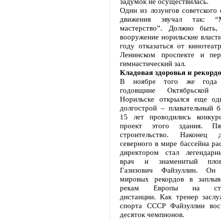
задумок не осуществилась.
Один из лозунгов советского 
движения звучал так: “
мастерство”. Должно быть,
вооружение норильские власти
году отказаться от кинотеат
Ленинском проспекте и пер
гимнастический зал.
Кладовая здоровья и рекорд
В ноябре того же года 
годовщине Октябрьской 
Норильске открылся еще од
долгострой – плавательный б
15 лет проводились конку
проект этого здания. П
строительство. Наконец 
северного в мире бассейна ра
директором стал легендарн
врач и знаменитый плов
Газизович Файзуллин. Он
мировых рекордов в заплы
рекам Европы на сток
дистанции. Как тренер засл
спорта СССР Файзуллин вос
десяток чемпионов.