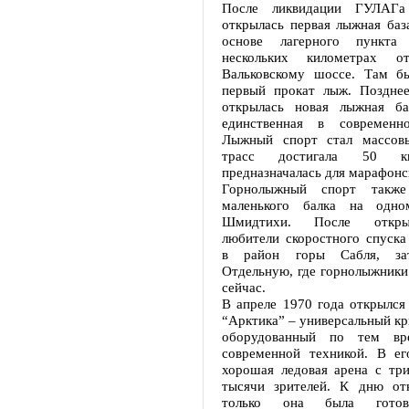
После ликвидации ГУЛАГа
открылась первая лыжная база
основе лагерного пункта
нескольких километрах 
Вальковскому шоссе. Там бы
первый прокат лыж. Позднее
открылась новая лыжная баз
единственная в современн
Лыжный спорт стал массов
трасс достигала 50 к
предназначалась для марафонс
Горнолыжный спорт также
маленького балка на одно
Шмидтихи. После откры
любители скоростного спуска
в район горы Сабля, за
Отдельную, где горнолыжники
сейчас.
В апреле 1970 года открылся
“Арктика” – универсальный кр
оборудованный по тем вр
современной техникой. В ег
хорошая ледовая арена с тр
тысячи зрителей. К дню от
только она была готова