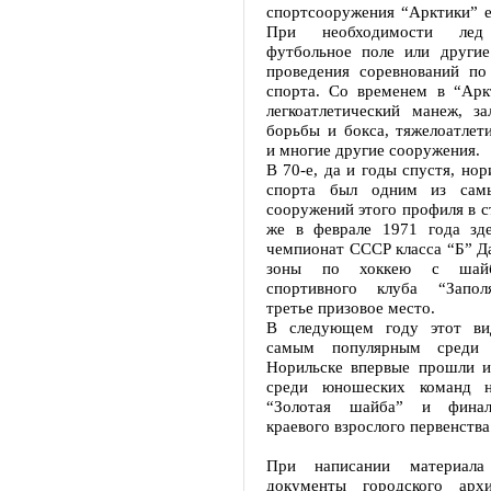
спортсооружения “Арктики” 
При необходимости ле
футбольное поле или другие
проведения соревнований по
спорта. Со временем в “Арк
легкоатлетический манеж, за
борьбы и бокса, тяжелоатлет
и многие другие сооружения.
В 70-е, да и годы спустя, но
спорта был одним из сам
сооружений этого профиля в с
же в феврале 1971 года зде
чемпионат СССР класса “Б” Д
зоны по хоккею с шайб
спортивного клуба “Запол
третье призовое место.
В следующем году этот ви
самым популярным среди 
Норильске впервые прошли и
среди юношеских команд н
“Золотая шайба” и финал
краевого взрослого первенств
При написании материала 
документы городского архи