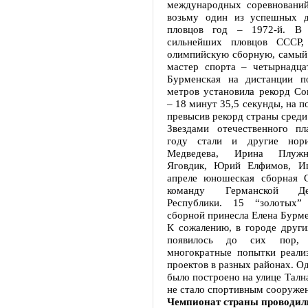
международных соревнований
возьму один из успешных д
пловцов год – 1972-й. В 
сильнейших пловцов СССР,
олимпийскую сборную, самый
мастер спорта – четырнадца
Бурменская на дистанции п
метров установила рекорд Со
– 18 минут 35,5 секунды, на 
превысив рекорд страны сред
Звездами отечественного пл
году стали и другие нори
Медведева, Ирина Плужн
Яговдик, Юрий Елфимов, И
апреле юношеская сборная 
команду Германской Дем
Республики. 15 “золотых”
сборной принесла Елена Бурме
К сожалению, в городе други
появилось до сих пор, 
многократные попытки реали
проектов в разных районах. О
было построено на улице Тална
не стало спортивным сооруже
Чемпионат страны проводил