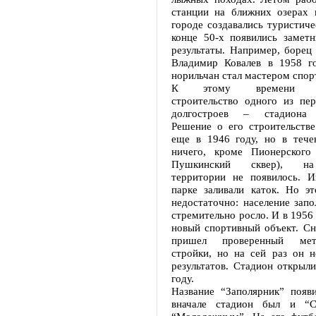
станции на ближних озерах 
городе создавались туристиче
конце 50-х появились замет
результаты. Например, борец 
Владимир Ковалев в 1958 г
норильчан стал мастером спор
К этому времени воз
строительство одного из пе
долгостроев – стадиона “
Решение о его строительств
еще в 1946 году, но в тече
ничего, кроме Пионерского 
Пушкинский сквер), на
территории не появилось. И
парке заливали каток. Но э
недостаточно: население запо
стремительно росло. И в 1956 
новый спортивный объект. С
пришел проверенный мет
стройки, но на сей раз он 
результатов. Стадион открыли
году.
Название “Заполярник” появи
вначале стадион был и “С