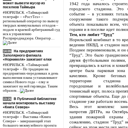
может вывезти мусор из
1942 года началось строите
поселков Таймыра
городского стадиона. Это 
#НОРИЛЬСК. «Таймырский
событие – в условиях тотал
телеграф» – «РостТех» –
сооружение такого подчер
региональный оператор по вывозу
объекта показывало всем, чт
твердых коммунальных отходов –
горами и в поселке идет полно
подало в краевой арбитражный суд
иск к управлению
Тем, кто любит “Труд”
Росприроднадзора. Оператор…
Норильский комбинат в то вре
ведении НКВД, и стадион наз
Позднее переименовали, и он 
На предприятиях
14:05
“Труд”. Это было грандиозно
Заполярного филиала
«Норникеля» зажигают елки
двумя футбольными полями, 
#НОРИЛЬСК. «Таймырский
превращались в каток и хокке
телеграф» – По традиции на
центре была парковая зона
предприятиях-передовиках в день
качелями. Кроме беговы
выполнения плана устанавливают
территории стадиона 
символ Нового года – елку и
городошные и волейбольн
зажигают на ней гирлянды. Таким
образом…
теннисный корт, полоса препя
спортивные объекты. Еще до 
В Публичной библиотеке
13:25
стадионе уже работало восемь
начали монтировать выставку
Весь этот комплекс зан
«Книга Севера»
напротив ДИТРа, на Октябрь
#НОРИЛЬСК. «Таймырский
здания пожарной охраны
телеграф» – Выставка «Книга
Севера» – завершающий этап
сожалению, стадион “Труд” н
большого межмузейного проекта
сейчас на этом месте цех мет