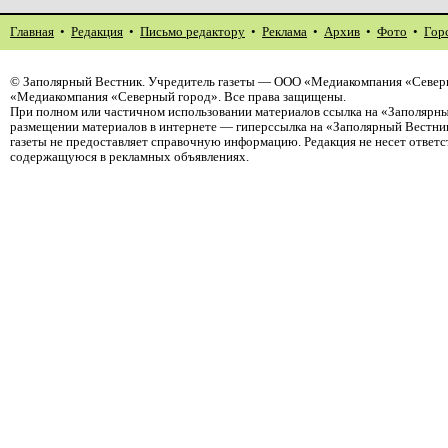
Главная
•
Редакция
•
Письмо редактору
•
Реклама
•
Архив
•
Фото
•
Гор
©
Заполярный Вестник
. Учредитель газеты — ООО «Медиакомпания «Северн
«Медиакомпания «Северный город». Все права защищены.
При полном или частичном использовании материалов ссылка на «Заполярны
размещении материалов в интернете — гиперссылка на «Заполярный Вестник
газеты не предоставляет справочную информацию. Редакция не несет ответ
содержащуюся в рекламных объявлениях.