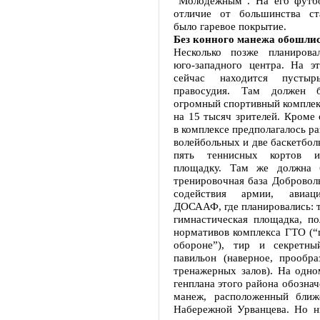
“Молодежным”. На его футбо
отличие от большинства ст
было гаревое покрытие.
Без конного манежа обошли
Несколько позже планировал
юго-западного центра. На э
сейчас находится пусты
правосудия. Там должен б
огромный спортивный комплек
на 15 тысяч зрителей. Кроме 
в комплексе предполагалось р
волейбольных и две баскетбол
пять теннисных кортов 
площадку. Там же должна 
тренировочная база Добровол
содействия армии, авиа
ДОСААФ, где планировались: т
гимнастическая площадка, по
нормативов комплекса ГТО (“г
обороне”), тир и секретны
павильон (наверное, прообр
тренажерных залов). На одно
генплана этого района обозна
манеж, расположенный бли
Набережной Урванцева. Но н