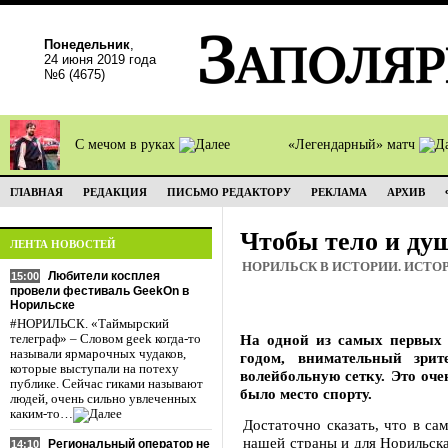
Понедельник
,
24 июня 2019 года
№6 (4675)
С мечом в руках
«Легендарный» матч
ГЛАВНАЯ
РЕДАКЦИЯ
ПИСЬМО РЕДАКТОРУ
РЕКЛАМА
АРХИВ
Чтобы тело и д
ЛЕНТА НОВОСТЕЙ
НОРИЛЬСК В ИСТОРИИ. ИСТО
Любители косплея
15:00
провели фестиваль GeekOn в
Норильске
#НОРИЛЬСК. «Таймырский
На одной из самых первых 
телеграф» – Словом geek когда-то
называли ярмарочных чудаков,
годом, внимательный зри
которые выступали на потеху
волейбольную сетку. Это оче
публике. Сейчас гиками называют
было место спорту.
людей, очень сильно увлеченных
каким-то…
Достаточно сказать, что в са
нашей страны и для Норильска
Региональный оператор не
14:10