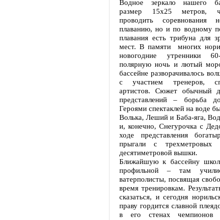
Водное зеркало нашего ба
размер 15х25 метров, ч
проводить соревнования 
плаванию, но и по водному по
плавания есть трибуна для з
мест. В памяти многих нори
новогодние утренники 6
полярную ночь и лютый моро
бассейне разворачивалось вол
с участием тренеров, с
артистов. Сюжет обычный д
представлений – борьба д
Героями спектаклей на воде б
Волька, Леший и Баба-яга, Во
и, конечно, Снегурочка с Де
ходе представления богат
прыгали с трехметровых 
десятиметровой вышки.
Ближайшую к бассейну шко
профильной – там учили
ватерполисты, посвящая свобо
время тренировкам. Результат
сказаться, и сегодня норильс
праву гордится славной плеяд
в его стенах чемпионов к