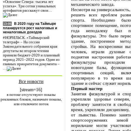
«Освоение Севера: тысяча лет
механического завода.
успеха». Три сотни уникальных
Несмотря на универсальность,
артефактов расскажут свои…
решить всех проблем разви
спорта. Необходимо было
В 2020 году на Таймыре
13:05
спортивное помещение, поэт
планируется рост налоговых и
года неподалеку был п
неналоговых доходов
физкультуры. Это было перв
#НОРИЛЬСК. «Таймырский
здание, построенное мето
телеграф» – На сессии
стройки. На воскресники вы
Законодательного собрания края
депутаты во втором чтении
человек, играли духовые 
приняли бюджет-2020 и плановый
поднятия настроения работ
период 2021–2022 годов. Один из
физкультуры проходил
главных приоритетов документа –
новогодние балы, функцион
…
спортивных секций, вклю
популярную в то время ша
Все новости
здание и сейчас служит норил
Первый мастер
[stream=16]
Занятия физкультурой и спо
в потоке отсутствуют показы
укрепляли здоровье северян
рекламных блоков, назначьте показы,
или отключите поток
проблему занятости в свобо
время, укрепляли дисциплину,
от пьянства. Помимо занят
спортсооружениях зим
норильчане могли участвова
лыжных походах. Летом рабо