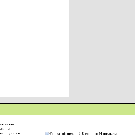
ащищены.
лка на
ержащуюся в