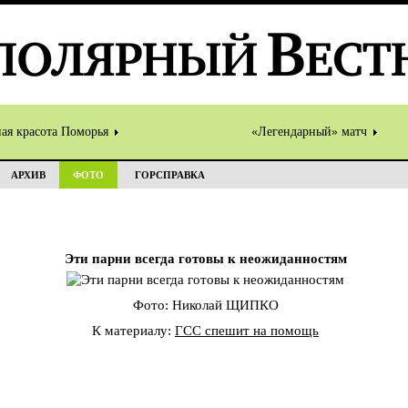
ная красота Поморья
«Легендарный» матч
АРХИВ
ФОТО
ГОРСПРАВКА
Эти парни всегда готовы к неожиданностям
Фото: Николай ЩИПКО
К материалу:
ГСС спешит на помощь