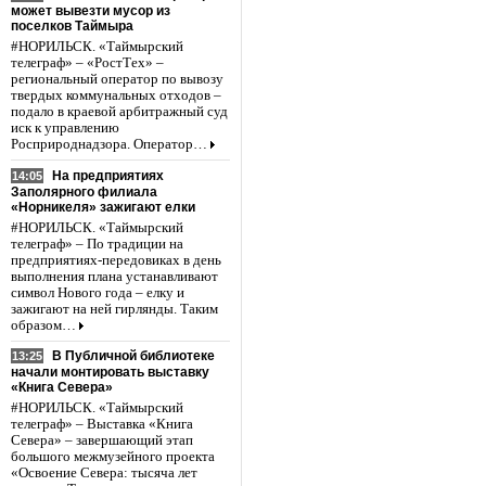
может вывезти мусор из
поселков Таймыра
#НОРИЛЬСК. «Таймырский
телеграф» – «РостТех» –
региональный оператор по вывозу
твердых коммунальных отходов –
подало в краевой арбитражный суд
иск к управлению
Росприроднадзора. Оператор…
На предприятиях
14:05
Заполярного филиала
«Норникеля» зажигают елки
#НОРИЛЬСК. «Таймырский
телеграф» – По традиции на
предприятиях-передовиках в день
выполнения плана устанавливают
символ Нового года – елку и
зажигают на ней гирлянды. Таким
образом…
В Публичной библиотеке
13:25
начали монтировать выставку
«Книга Севера»
#НОРИЛЬСК. «Таймырский
телеграф» – Выставка «Книга
Севера» – завершающий этап
большого межмузейного проекта
«Освоение Севера: тысяча лет