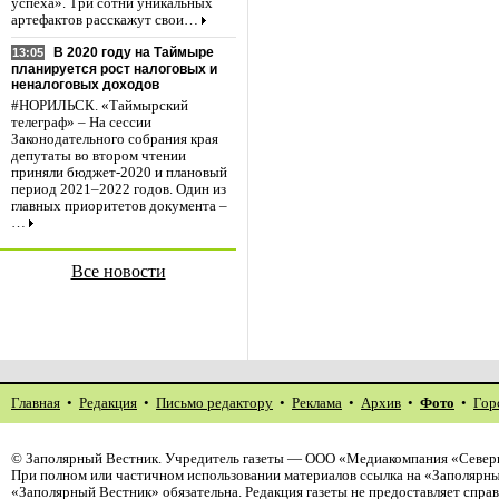
успеха». Три сотни уникальных
артефактов расскажут свои…
В 2020 году на Таймыре
13:05
планируется рост налоговых и
неналоговых доходов
#НОРИЛЬСК. «Таймырский
телеграф» – На сессии
Законодательного собрания края
депутаты во втором чтении
приняли бюджет-2020 и плановый
период 2021–2022 годов. Один из
главных приоритетов документа –
…
Все новости
Главная
•
Редакция
•
Письмо редактору
•
Реклама
•
Архив
•
Фото
•
Гор
©
Заполярный Вестник
. Учредитель газеты — ООО «Медиакомпания «Северн
При полном или частичном использовании материалов ссылка на «Заполярны
«Заполярный Вестник» обязательна. Редакция газеты не предоставляет спр