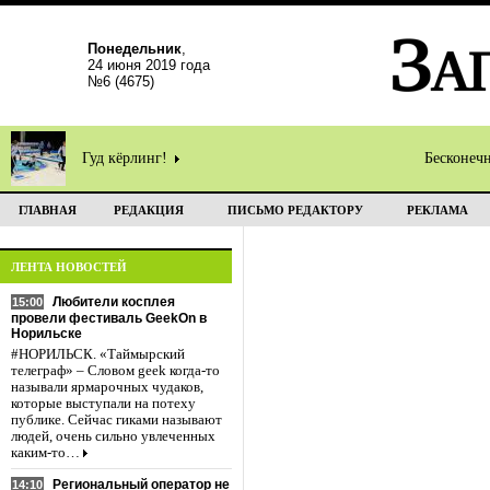
Понедельник
,
24 июня 2019 года
№6 (4675)
Гуд кёрлинг!
Бесконеч
ГЛАВНАЯ
РЕДАКЦИЯ
ПИСЬМО РЕДАКТОРУ
РЕКЛАМА
ЛЕНТА НОВОСТЕЙ
Любители косплея
15:00
провели фестиваль GeekOn в
Норильске
#НОРИЛЬСК. «Таймырский
телеграф» – Словом geek когда-то
называли ярмарочных чудаков,
которые выступали на потеху
публике. Сейчас гиками называют
людей, очень сильно увлеченных
каким-то…
Региональный оператор не
14:10