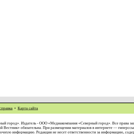
справка
•
Карта сайта
ый город». Издатель - ООО «Медиакомпания «Северный город». Все права з
й Вестник» обязательна. При размещении материалов в интернете — гиперссы
авочную информацию. Редакция не несет ответственности за информацию, сод