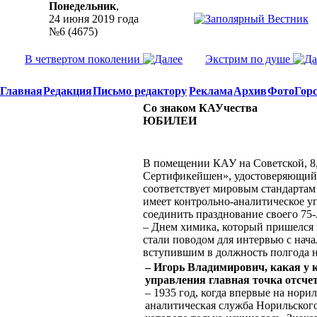
Понедельник
,
24 июня 2019 года
№6 (4675)
В четвертом поколении
Экстрим по душе
Главная
Редакция
Письмо редактору
Реклама
Архив
Фото
Гор
Со знаком КАУчества
ЮБИЛЕИ
В помещении КАУ на Советской, 8
Сертификейшен», удостоверяющий,
соответствует мировым стандартам
имеет контрольно-аналитическое у
соединить празднование своего 75
– Днем химика, который пришелся в
стали поводом для интервью с н
вступившим в должность полгода н
– Игорь Владимирович, какая у 
управления главная точка отсче
– 1935 год, когда впервые на нори
аналитическая служба Норильского