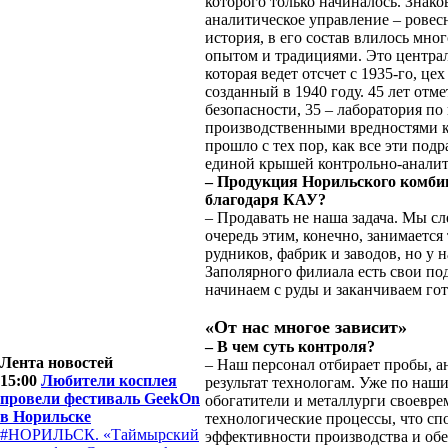
которого только начиналось. Знако
аналитическое управление – рове
история, в его состав влилось мно
опытом и традициями. Это централ
которая ведет отсчет с 1935-го, це
созданный в 1940 году. 45 лет от
безопасности, 35 – лаборатория по
производственными вредностями ко
прошло с тех пор, как все эти под
единой крышей контрольно-аналит
– Продукция Норильского комбин
благодаря КАУ?
– Продавать не наша задача. Мы сл
очередь этим, конечно, занимаетс
рудников, фабрик и заводов, но у 
Заполярного филиала есть свои по
начинаем с руды и заканчиваем го
«От нас многое зависит»
– В чем суть контроля?
Лента новостей
– Наш персонал отбирает пробы, а
15:00
Любители косплея
результат технологам. Уже по наш
провели фестиваль GeekOn
обогатители и металлурги своевр
в Норильске
технологические процессы, что с
#НОРИЛЬСК. «Таймырский
эффективности производства и обе