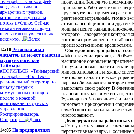
телеграф» – Словом geek
продукции. Конечную продукцию 
когда-то называли
пристально. Работают наши специ
ярмарочных чудаков,
круглосуточно, применяя различн
которые выступали на
рентгеноспектральный, атомно-эм
потеху публике. Сейчас
атомно-абсорбционный и другие. В
гиками называют людей,
мощный центр радиационно-экологи
очень сильно увлеченных
которого – лаборатория контроля 
каким-то…
контроля промышленных выбросов 
производственными вредностями.
14:10
Региональный
– Оборудование для работы соот
оператор не может вывезти
– Мы в течение трех лет, с 2006-го
мусор из поселков
масштабное обновление практичес
Таймыра
Получили новые аналитические п
#НОРИЛЬСК. «Таймырский
микроволновые и вытяжные систем
телеграф» – «РостТех» –
контрольно-аналитическое управл
региональный оператор по
парком оборудования, которое поз
вывозу твердых
выполнять свою работу. В ближай
коммунальных отходов –
планово покупать и менять то, что
подало в краевой
Руководство Заполярного филиала 
арбитражный суд иск к
помогает в приобретении современ
управлению
служба контрольно-аналитическая, 
Росприроднадзора.
многое зависит.
Оператор…
– Дело держится на работниках 
– Есть у нас и уважаемые ветераны
14:05
На предприятиях
перспективные кадры. Последнее в