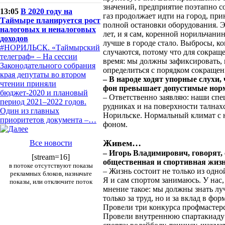
значений, предприятие поэтапно с
13:05
В 2020 году на
газ продолжает идти на город, пр
Таймыре планируется рост
полной остановки оборудования. Э
налоговых и неналоговых
лет, и я сам, коренной норильчанин
доходов
лучше в городе стало. Выбросы, к
#НОРИЛЬСК. «Таймырский
случаются, потому что для сокращ
телеграф» – На сессии
время: мы должны зафиксировать, 
Законодательного собрания
определиться с порядком сокращени
края депутаты во втором
– В народе ходят упорные слухи,
чтении приняли
фон превышает допустимые но
бюджет-2020 и плановый
– Ответственно заявляю: наши сп
период 2021–2022 годов.
рудниках и на поверхности талнахс
Один из главных
Норильске. Нормальный климат с 
приоритетов документа –…
фоном.
Живем…
Все новости
– Игорь Владимирович, говорят,
[stream=16]
общественная и спортивная жиз
в потоке отсутствуют показы
– Жизнь состоит не только из одно
рекламных блоков, назначьте
Я и сам спортом занимаюсь. У нас,
показы, или отключите поток
мнение такое: мы должны знать лу
только за труд, но и за вклад в ф
Провели три конкурса профмастер
Провели внутреннюю спартакиаду