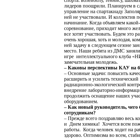
спорта: волейболу, теннису, шахмат
лидеров поощрили. Планируем в с
управление на спартакиаду Заполя
ней не участвовали. И коллектив 
начинание. Когда объявляем какой
соревнование, приходит много жел
все хотят участвовать. Будем это р
очень хорошая, хоть и молодая, к
ней задачу в следующем сезоне за
место. Наши ребята из ДМС заняли 
игре интеллектуального клуба «Н
замечательная молодежь.
– Каковы перспективы КАУ на б
– Основные задачи: повысить каче
расширить и усилить технический 
радиационно-экологический контро
внедрение лабораторно-информац
продолжить оснащение наших уча
оборудованием.
– Как новый руководитель, чего
сотрудникам?
– Прежде всего поздравляю весь 
и Днем химика! Хочется всем пож
работы. Когда человек ходит на ра
здорово. Оптимизма во всем, стаби