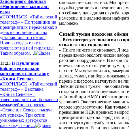
Заполярного филиала
омоложение коллектива. Мы прете
«Норникеля» зажигают
службы делились и соединялись, м
елки
но сейчас у нас единая служба, х
#НОРИЛЬСК. «Таймырский
намерены и в дальнейшем набират
телеграф» – По традиции на
молодежь.
предприятиях-передовиках в
день выполнения плана
Сизый туман похож на обман
устанавливают символ
– Всех интересует экология в горо
Нового года – елку и
что-то от них скрывают.
зажигают на ней гирлянды.
– Никто ничего не скрывает. Я не
Таким образом…
передвижной экологической лабора
работает оборудование. В какой-то
13:25
В Публичной
впечатление, что на улице туман, в
библиотеке начали
пахнет. Мы остановились, замерил
монтировать выставку
дымка, туман, приборы показывали
«Книга Севера»
парень с шарфом, натянутым на ли
#НОРИЛЬСК. «Таймырский
Легкий сизый туман – не обязатель
телеграф» – Выставка
создана хорошо действующая сист
«Книга Севера» –
действий при НМУ (неблагоприят
завершающий этап большого
условиях). Экологические машины
межмузейного проекта
городе круглосуточно. Как только 
«Освоение Севера: тысяча
превышение ПДК вредных выбросов
лет успеха». Три сотни
предприятия идет на город газ, и 
уникальных артефактов
диспетчерскую службу этого завода
расскажут свои…
круглосуточно. Если превышение 